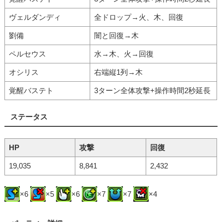
ヴェルダンディ
全ドロップ→火、木、回復
劉備
闇と回復→木
ペルセウス
水→木、火→回復
オシリス
右端縦1列→木
覚醒バステト
3ターン全体攻撃+操作時間2秒延長
ステータス
HP
攻撃
回復
19,035
8,841
2,432
×6
×5
×6
×7
×7
×4