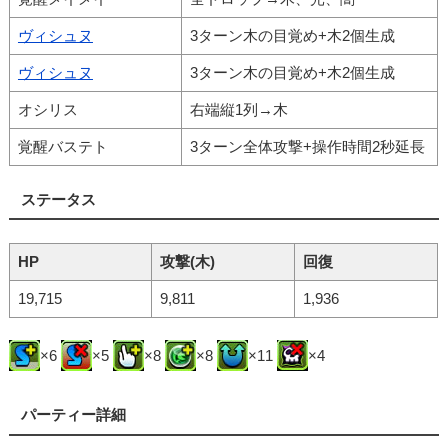
ヴィシュヌ
3ターン木の目覚め+木2個生成
ヴィシュヌ
3ターン木の目覚め+木2個生成
オシリス
右端縦1列→木
覚醒バステト
3ターン全体攻撃+操作時間2秒延長
ステータス
HP
攻撃(木)
回復
19,715
9,811
1,936
×6
×5
×8
×8
×11
×4
パーティー詳細