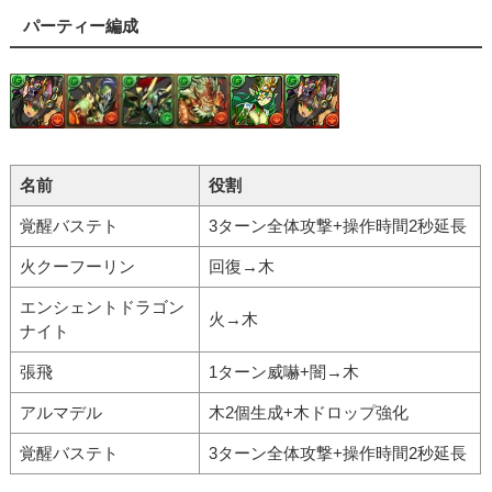
パーティー編成
名前
役割
覚醒バステト
3ターン全体攻撃+操作時間2秒延長
火クーフーリン
回復→木
エンシェントドラゴン
火→木
ナイト
張飛
1ターン威嚇+闇→木
アルマデル
木2個生成+木ドロップ強化
覚醒バステト
3ターン全体攻撃+操作時間2秒延長