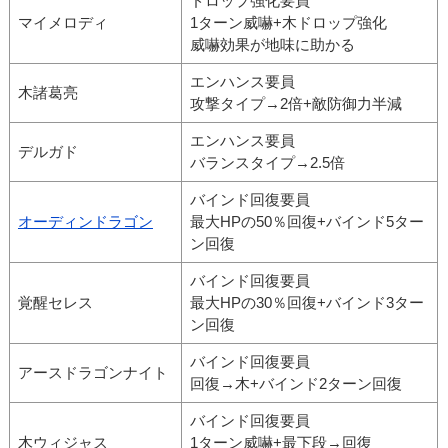
ドロップ強化要員
マイメロディ
1ターン威嚇+木ドロップ強化
威嚇効果が地味に助かる
エンハンス要員
木諸葛亮
攻撃タイプ→2倍+敵防御力半減
エンハンス要員
デルガド
バランスタイプ→2.5倍
バインド回復要員
オーディンドラゴン
最大HPの50％回復+バインド5ター
ン回復
バインド回復要員
覚醒セレス
最大HPの30％回復+バインド3ター
ン回復
バインド回復要員
アースドラゴンナイト
回復→木+バインド2ターン回復
バインド回復要員
木ウィジャス
1ターン威嚇+最下段→回復