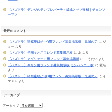
【パズドラ】デンジのテンプレパーティ編成とサブ候補｜チェンソ
ーマン
最近のコメント
【パズドラ】猗窩座(あかざ)用フレンド募集掲示板｜鬼滅の刃
に
ジ
ョー
より
【パズドラ】学園キオ用フレンド募集掲示板
に
あ
より
【パズドラ】アグリゲート用フレンド募集掲示板
に
こうだい
より
【パズドラ】キリン用フレンド募集掲示板(モンハンコラボ)
に
匿名
より
【パズドラ】猗窩座(あかざ)用フレンド募集掲示板｜鬼滅の刃
に
イ
ケメン
より
アーカイブ
アーカイブ