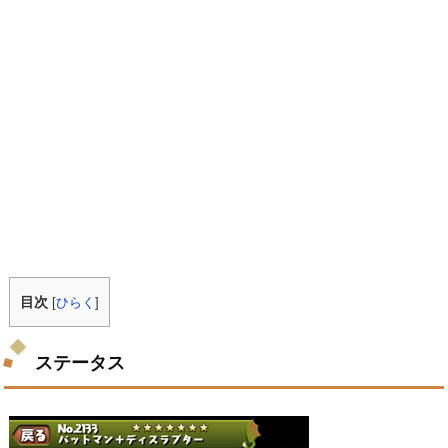
目次
[
ひらく
]
ステータス