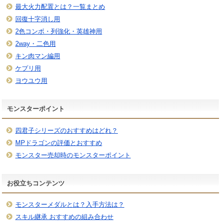
最大火力配置とは？一覧まとめ
回復十字消し用
2色コンボ・列強化・英雄神用
2way・二色用
キン肉マン編用
ケプリ用
ヨウユウ用
モンスターポイント
四君子シリーズのおすすめはどれ？
MPドラゴンの評価とおすすめ
モンスター売却時のモンスターポイント
お役立ちコンテンツ
モンスターメダルとは？入手方法は？
スキル継承 おすすめの組み合わせ