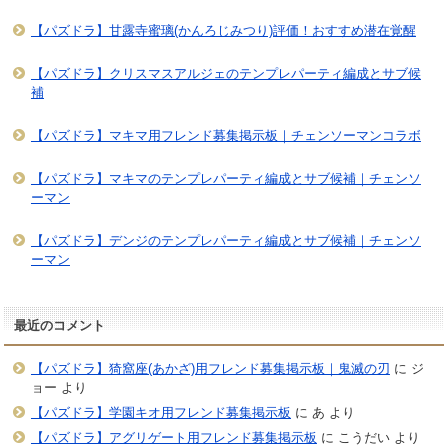
【パズドラ】甘露寺蜜璃(かんろじみつり)評価！おすすめ潜在覚醒
【パズドラ】クリスマスアルジェのテンプレパーティ編成とサブ候
補
【パズドラ】マキマ用フレンド募集掲示板｜チェンソーマンコラボ
【パズドラ】マキマのテンプレパーティ編成とサブ候補｜チェンソ
ーマン
【パズドラ】デンジのテンプレパーティ編成とサブ候補｜チェンソ
ーマン
最近のコメント
【パズドラ】猗窩座(あかざ)用フレンド募集掲示板｜鬼滅の刃
に
ジ
ョー
より
【パズドラ】学園キオ用フレンド募集掲示板
に
あ
より
【パズドラ】アグリゲート用フレンド募集掲示板
に
こうだい
より