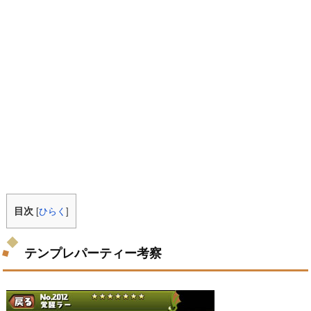
目次
[
ひらく
]
テンプレパーティー考察