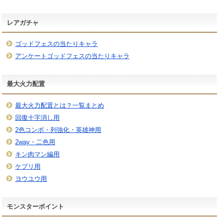
レアガチャ
ゴッドフェスの当たりキャラ
アンケートゴッドフェスの当たりキャラ
最大火力配置
最大火力配置とは？一覧まとめ
回復十字消し用
2色コンボ・列強化・英雄神用
2way・二色用
キン肉マン編用
ケプリ用
ヨウユウ用
モンスターポイント