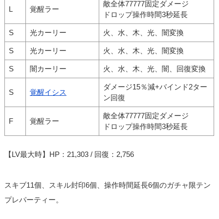
敵全体77777固定ダメージ
L
覚醒ラー
ドロップ操作時間3秒延長
S
光カーリー
火、水、木、光、闇変換
S
光カーリー
火、水、木、光、闇変換
S
闇カーリー
火、水、木、光、闇、回復変換
ダメージ15％減+バインド2ター
S
覚醒イシス
ン回復
敵全体77777固定ダメージ
F
覚醒ラー
ドロップ操作時間3秒延長
【LV最大時】HP：21,303 / 回復：2,756
スキブ11個、スキル封印6個、操作時間延長6個のガチャ限テン
プレパーティー。