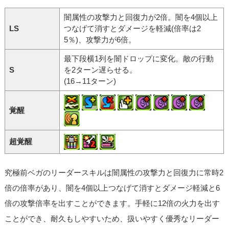
闇属性の攻撃力と回復力が2倍。闇を4個以上
LS
つなげて消すとダメージを軽減(倍率は2
5％)、攻撃力が6倍。
最下段横1列を闇ドロップに変化。敵の行動
S
を2ターン遅らせる。
(16→11ターン)
覚醒
超覚醒
究極前ベガのリーダースキルは闇属性の攻撃力と回復力に常時2
倍の倍率があり、闇を4個以上つなげて消すとダメージ軽減と6
倍の攻撃倍率を出すことができます。手軽に12倍の火力を出す
ことができ、耐久もしやすいため、扱いやすく優秀なリーダー