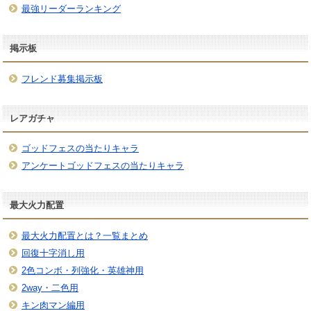
最強リーダーランキング
掲示板
フレンド募集掲示板
レアガチャ
ゴッドフェスの当たりキャラ
アンケートゴッドフェスの当たりキャラ
最大火力配置
最大火力配置とは？一覧まとめ
回復十字消し用
2色コンボ・列強化・英雄神用
2way・二色用
キン肉マン編用