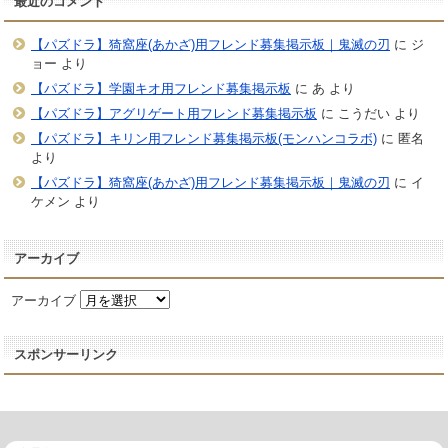
最近のコメント
【パズドラ】猗窩座(あかざ)用フレンド募集掲示板｜鬼滅の刃
に
ジ
ョー
より
【パズドラ】学園キオ用フレンド募集掲示板
に
あ
より
【パズドラ】アグリゲート用フレンド募集掲示板
に
こうだい
より
【パズドラ】キリン用フレンド募集掲示板(モンハンコラボ)
に
匿名
より
【パズドラ】猗窩座(あかざ)用フレンド募集掲示板｜鬼滅の刃
に
イ
ケメン
より
アーカイブ
アーカイブ
スポンサーリンク