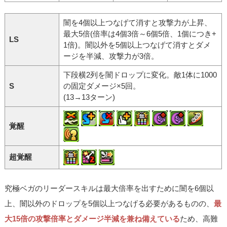
闇を4個以上つなげて消すと攻撃力が上昇、
最大5倍(倍率は4個3倍～6個5倍、1個につき+
LS
1倍)。闇以外を5個以上つなげて消すとダメ
ージを半減、攻撃力が3倍。
下段横2列を闇ドロップに変化。敵1体に1000
S
の固定ダメージ×5回。
(13→13ターン)
覚醒
超覚醒
究極ベガのリーダースキルは最大倍率を出すために闇を6個以
上、闇以外のドロップを5個以上つなげる必要があるものの、
最
大15倍の攻撃倍率とダメージ半減を兼ね備えている
ため、高難