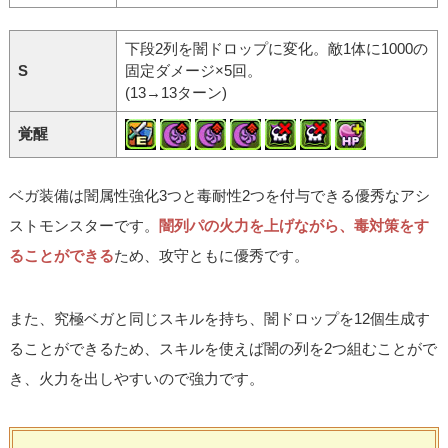
下段2列を闇ドロップに変化。敵1体に1000の
S
固定ダメージ×5回。
(13→13ターン)
覚醒
ベガ装備は闇属性強化3つと毒耐性2つを付与できる優秀なアシ
ストモンスターです。
闇列パの火力を上げながら、毒対策をす
ることができる
ため、攻守ともに優秀です。
また、究極ベガと同じスキルを持ち、闇ドロップを12個生成す
ることができるため、スキルを使えば闇の列を2つ組むことがで
き、火力を出しやすいので強力です。