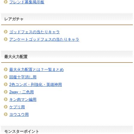
フレンド募集掲示板
レアガチャ
ゴッドフェスの当たりキャラ
アンケートゴッドフェスの当たりキャラ
最大火力配置
最大火力配置とは？一覧まとめ
回復十字消し用
2色コンボ・列強化・英雄神用
2way・二色用
キン肉マン編用
ケプリ用
ヨウユウ用
モンスターポイント