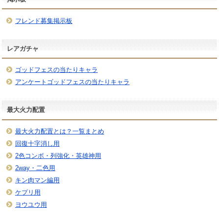
フレンド募集掲示板
レアガチャ
ゴッドフェスの当たりキャラ
アンケートゴッドフェスの当たりキャラ
最大火力配置
最大火力配置とは？一覧まとめ
回復十字消し用
2色コンボ・列強化・英雄神用
2way・二色用
キン肉マン編用
ケプリ用
ヨウユウ用