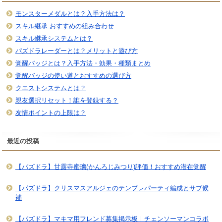
モンスターメダルとは？入手方法は？
スキル継承 おすすめの組み合わせ
スキル継承システムとは？
パズドラレーダーとは？メリットと遊び方
覚醒バッジとは？入手方法・効果・種類まとめ
覚醒バッジの使い道とおすすめの選び方
クエストシステムとは？
親友選択リセット！誰を登録する？
友情ポイントの上限は？
最近の投稿
【パズドラ】甘露寺蜜璃(かんろじみつり)評価！おすすめ潜在覚醒
【パズドラ】クリスマスアルジェのテンプレパーティ編成とサブ候
補
【パズドラ】マキマ用フレンド募集掲示板｜チェンソーマンコラボ