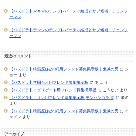
【パズドラ】マキマのテンプレパーティ編成とサブ候補｜チェンソ
ーマン
【パズドラ】デンジのテンプレパーティ編成とサブ候補｜チェンソ
ーマン
最近のコメント
【パズドラ】猗窩座(あかざ)用フレンド募集掲示板｜鬼滅の刃
に
ジ
ョー
より
【パズドラ】学園キオ用フレンド募集掲示板
に
あ
より
【パズドラ】アグリゲート用フレンド募集掲示板
に
こうだい
より
【パズドラ】キリン用フレンド募集掲示板(モンハンコラボ)
に
匿名
より
【パズドラ】猗窩座(あかざ)用フレンド募集掲示板｜鬼滅の刃
に
イ
ケメン
より
アーカイブ