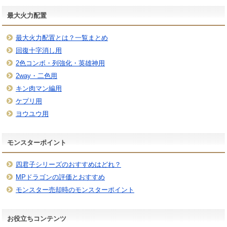
最大火力配置
最大火力配置とは？一覧まとめ
回復十字消し用
2色コンボ・列強化・英雄神用
2way・二色用
キン肉マン編用
ケプリ用
ヨウユウ用
モンスターポイント
四君子シリーズのおすすめはどれ？
MPドラゴンの評価とおすすめ
モンスター売却時のモンスターポイント
お役立ちコンテンツ