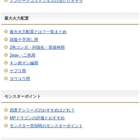
アンケートゴッドフェスの当たりキャラ
最大火力配置
最大火力配置とは？一覧まとめ
回復十字消し用
2色コンボ・列強化・英雄神用
2way・二色用
キン肉マン編用
ケプリ用
ヨウユウ用
モンスターポイント
四君子シリーズのおすすめはどれ？
MPドラゴンの評価とおすすめ
モンスター売却時のモンスターポイント