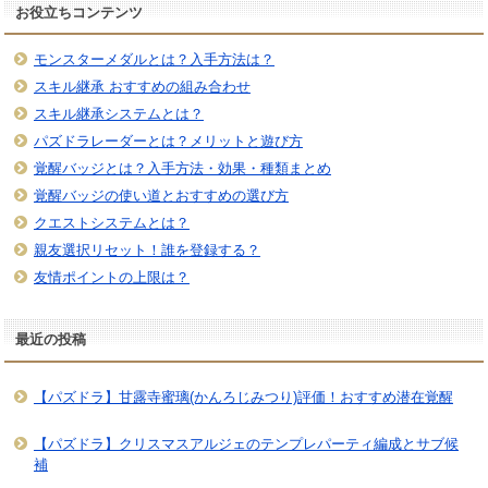
お役立ちコンテンツ
モンスターメダルとは？入手方法は？
スキル継承 おすすめの組み合わせ
スキル継承システムとは？
パズドラレーダーとは？メリットと遊び方
覚醒バッジとは？入手方法・効果・種類まとめ
覚醒バッジの使い道とおすすめの選び方
クエストシステムとは？
親友選択リセット！誰を登録する？
友情ポイントの上限は？
最近の投稿
【パズドラ】甘露寺蜜璃(かんろじみつり)評価！おすすめ潜在覚醒
【パズドラ】クリスマスアルジェのテンプレパーティ編成とサブ候
補