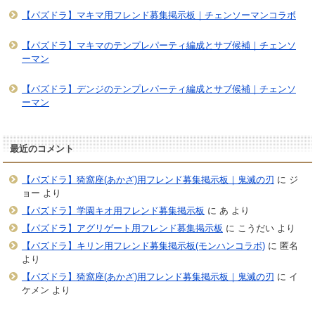
【パズドラ】マキマ用フレンド募集掲示板｜チェンソーマンコラボ
【パズドラ】マキマのテンプレパーティ編成とサブ候補｜チェンソ
ーマン
【パズドラ】デンジのテンプレパーティ編成とサブ候補｜チェンソ
ーマン
最近のコメント
【パズドラ】猗窩座(あかざ)用フレンド募集掲示板｜鬼滅の刃
に
ジ
ョー
より
【パズドラ】学園キオ用フレンド募集掲示板
に
あ
より
【パズドラ】アグリゲート用フレンド募集掲示板
に
こうだい
より
【パズドラ】キリン用フレンド募集掲示板(モンハンコラボ)
に
匿名
より
【パズドラ】猗窩座(あかざ)用フレンド募集掲示板｜鬼滅の刃
に
イ
ケメン
より