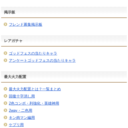
掲示板
フレンド募集掲示板
レアガチャ
ゴッドフェスの当たりキャラ
アンケートゴッドフェスの当たりキャラ
最大火力配置
最大火力配置とは？一覧まとめ
回復十字消し用
2色コンボ・列強化・英雄神用
2way・二色用
キン肉マン編用
ケプリ用