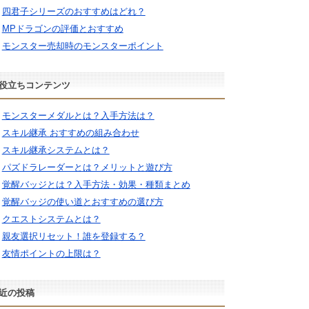
四君子シリーズのおすすめはどれ？
MPドラゴンの評価とおすすめ
モンスター売却時のモンスターポイント
役立ちコンテンツ
モンスターメダルとは？入手方法は？
スキル継承 おすすめの組み合わせ
スキル継承システムとは？
パズドラレーダーとは？メリットと遊び方
覚醒バッジとは？入手方法・効果・種類まとめ
覚醒バッジの使い道とおすすめの選び方
クエストシステムとは？
親友選択リセット！誰を登録する？
友情ポイントの上限は？
近の投稿