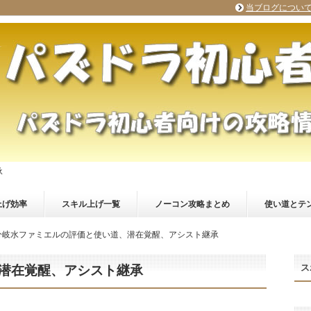
当ブログについ
承
上げ効率
スキル上げ一覧
ノーコン攻略まとめ
使い道とテ
分岐水ファミエルの評価と使い道、潜在覚醒、アシスト継承
ス
潜在覚醒、アシスト継承