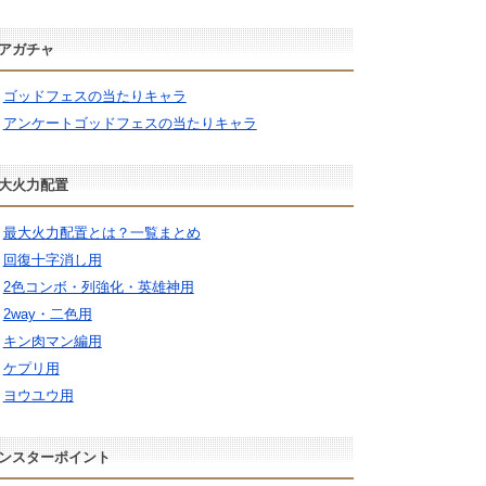
アガチャ
ゴッドフェスの当たりキャラ
アンケートゴッドフェスの当たりキャラ
大火力配置
最大火力配置とは？一覧まとめ
回復十字消し用
2色コンボ・列強化・英雄神用
2way・二色用
キン肉マン編用
ケプリ用
ヨウユウ用
ンスターポイント