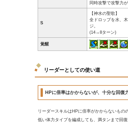
同時攻撃で攻撃力が3
【神水の聖歌】
全ドロップを水、木
S
ジ。
(14→8ターン)
覚醒
リーダーとしての使い道
HPに倍率はかからないが、十分な回復
リーダースキルはHPに倍率がかからないもの
低い体力タイプを編成しても、満タンまで回復