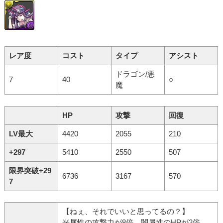
レア度
コスト
タイプ
アシスト
ドラゴン/悪
7
40
○
魔
HP
攻撃
回復
LV最大
4420
2055
210
+297
5410
2550
507
限界突破+29
6736
3167
570
7
【ねぇ、それでいいと思ってるの？】
光属性の攻撃力が8倍。闇属性のHPが2倍。