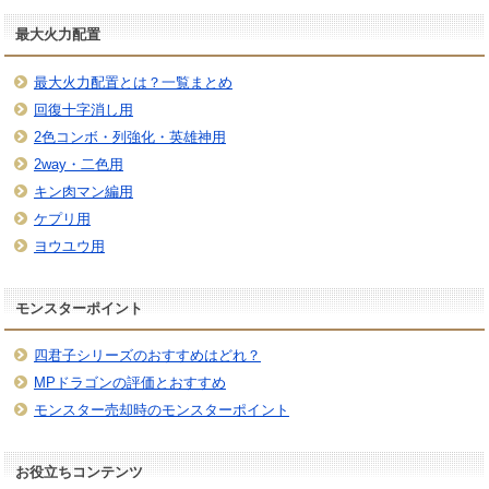
最大火力配置
最大火力配置とは？一覧まとめ
回復十字消し用
2色コンボ・列強化・英雄神用
2way・二色用
キン肉マン編用
ケプリ用
ヨウユウ用
モンスターポイント
四君子シリーズのおすすめはどれ？
MPドラゴンの評価とおすすめ
モンスター売却時のモンスターポイント
お役立ちコンテンツ