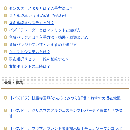
モンスターメダルとは？入手方法は？
スキル継承 おすすめの組み合わせ
スキル継承システムとは？
パズドラレーダーとは？メリットと遊び方
覚醒バッジとは？入手方法・効果・種類まとめ
覚醒バッジの使い道とおすすめの選び方
クエストシステムとは？
親友選択リセット！誰を登録する？
友情ポイントの上限は？
最近の投稿
【パズドラ】甘露寺蜜璃(かんろじみつり)評価！おすすめ潜在覚醒
【パズドラ】クリスマスアルジェのテンプレパーティ編成とサブ候
補
【パズドラ】マキマ用フレンド募集掲示板｜チェンソーマンコラボ