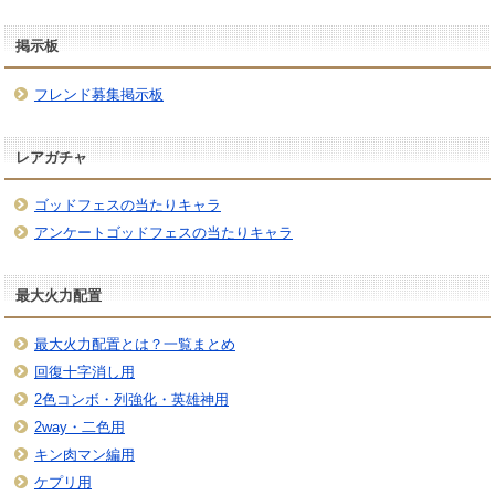
掲示板
フレンド募集掲示板
レアガチャ
ゴッドフェスの当たりキャラ
アンケートゴッドフェスの当たりキャラ
最大火力配置
最大火力配置とは？一覧まとめ
回復十字消し用
2色コンボ・列強化・英雄神用
2way・二色用
キン肉マン編用
ケプリ用