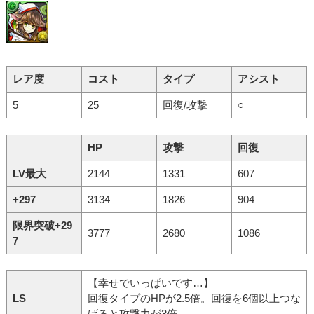
レア度
コスト
タイプ
アシスト
5
25
回復/攻撃
○
HP
攻撃
回復
LV最大
2144
1331
607
+297
3134
1826
904
限界突破+29
3777
2680
1086
7
【幸せでいっぱいです…】
LS
回復タイプのHPが2.5倍。回復を6個以上つな
げると攻撃力が3倍。