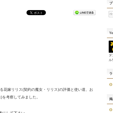
ブ
Y
ダ
ル
ラ
る花嫁リリス(契約の魔女・リリス)の評価と使い道、お
承)を考察してみました。
掲
考にして下さい。