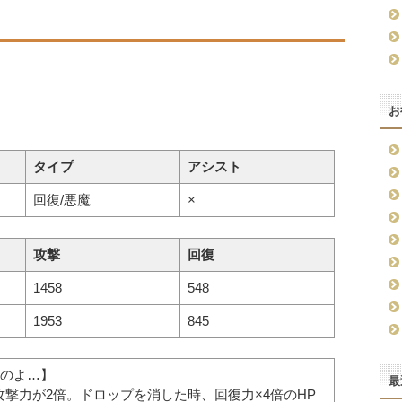
お
タイプ
アシスト
回復/悪魔
×
攻撃
回復
1458
548
1953
845
のよ…】
最
攻撃力が2倍。ドロップを消した時、回復力×4倍のHP