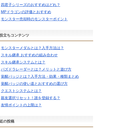
四君子シリーズのおすすめはどれ？
MPドラゴンの評価とおすすめ
モンスター売却時のモンスターポイント
役立ちコンテンツ
モンスターメダルとは？入手方法は？
スキル継承 おすすめの組み合わせ
スキル継承システムとは？
パズドラレーダーとは？メリットと遊び方
覚醒バッジとは？入手方法・効果・種類まとめ
覚醒バッジの使い道とおすすめの選び方
クエストシステムとは？
親友選択リセット！誰を登録する？
友情ポイントの上限は？
近の投稿