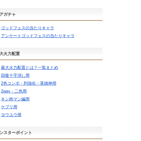
アガチャ
ゴッドフェスの当たりキャラ
アンケートゴッドフェスの当たりキャラ
大火力配置
最大火力配置とは？一覧まとめ
回復十字消し用
2色コンボ・列強化・英雄神用
2way・二色用
キン肉マン編用
ケプリ用
ヨウユウ用
ンスターポイント