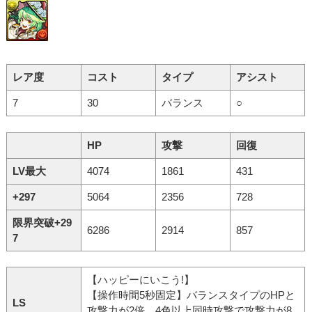
レア度
コスト
タイプ
アシスト
7
30
バランス
○
HP
攻撃
回復
LV最大
4074
1861
431
+297
5064
2356
728
限界突破+29
6286
2914
857
7
【ハッピーにいこう!】
【操作時間5秒固定】バランスタイプのHPと
LS
攻撃力が2倍。4色以上同時攻撃で攻撃力が8