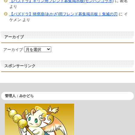
【パズドラ】キリン用フレンド募集掲示板(モンハンコラボ)
に
匿名
より
【パズドラ】猗窩座(あかざ)用フレンド募集掲示板｜鬼滅の刃
に
イ
ケメン
より
アーカイブ
アーカイブ
スポンサーリンク
管理人：みかどら