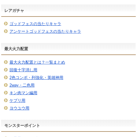
レアガチャ
ゴッドフェスの当たりキャラ
アンケートゴッドフェスの当たりキャラ
最大火力配置
最大火力配置とは？一覧まとめ
回復十字消し用
2色コンボ・列強化・英雄神用
2way・二色用
キン肉マン編用
ケプリ用
ヨウユウ用
モンスターポイント