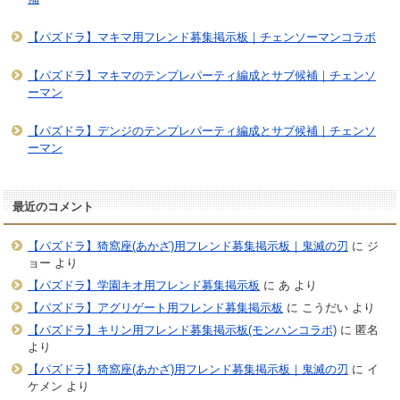
【パズドラ】マキマ用フレンド募集掲示板｜チェンソーマンコラボ
【パズドラ】マキマのテンプレパーティ編成とサブ候補｜チェンソ
ーマン
【パズドラ】デンジのテンプレパーティ編成とサブ候補｜チェンソ
ーマン
最近のコメント
【パズドラ】猗窩座(あかざ)用フレンド募集掲示板｜鬼滅の刃
に
ジ
ョー
より
【パズドラ】学園キオ用フレンド募集掲示板
に
あ
より
【パズドラ】アグリゲート用フレンド募集掲示板
に
こうだい
より
【パズドラ】キリン用フレンド募集掲示板(モンハンコラボ)
に
匿名
より
【パズドラ】猗窩座(あかざ)用フレンド募集掲示板｜鬼滅の刃
に
イ
ケメン
より