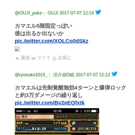
@OUJI_poke： OUJI
2017-07-07 12:14
カマエル5階固定っぽい
後は出るか出ないか
pic.twitter.com/XOLCo0dSkz
返信
リツイ
お気に
@ryosuke1019_： 涼介@D組
2017-07-07 12:13
カマエルは先制覚醒無効4ターンと爆弾ロック
と約3万ダメージの繰り返し
pic.twitter.com/Bv2eEQfxtk