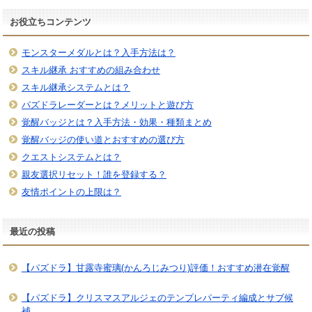
お役立ちコンテンツ
モンスターメダルとは？入手方法は？
スキル継承 おすすめの組み合わせ
スキル継承システムとは？
パズドラレーダーとは？メリットと遊び方
覚醒バッジとは？入手方法・効果・種類まとめ
覚醒バッジの使い道とおすすめの選び方
クエストシステムとは？
親友選択リセット！誰を登録する？
友情ポイントの上限は？
最近の投稿
【パズドラ】甘露寺蜜璃(かんろじみつり)評価！おすすめ潜在覚醒
【パズドラ】クリスマスアルジェのテンプレパーティ編成とサブ候
補