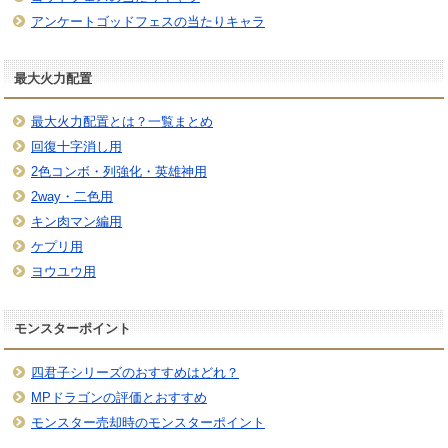
アンケートゴッドフェスの当たりキャラ
最大火力配置
最大火力配置とは？一覧まとめ
回復十字消し用
2色コンボ・列強化・英雄神用
2way・二色用
キン肉マン編用
ケプリ用
ヨウユウ用
モンスターポイント
四君子シリーズのおすすめはどれ？
MPドラゴンの評価とおすすめ
モンスター売却時のモンスターポイント