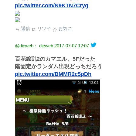
pic.twitter.com/N9KTN7Cryg
返信
リツイ
お気に
@dieweb： dieweb
2017-07-07 12:07
百花繚乱2のカマエル、5Fだった
階固定かランダム出現どっちだろう
pic.twitter.com/BMMR2c5pDh