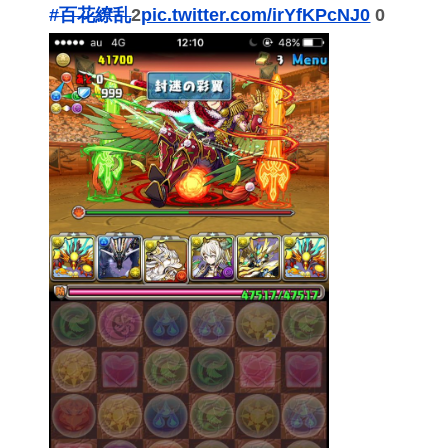
#百花繚乱
2
pic.twitter.com/irYfKPcNJ0
0