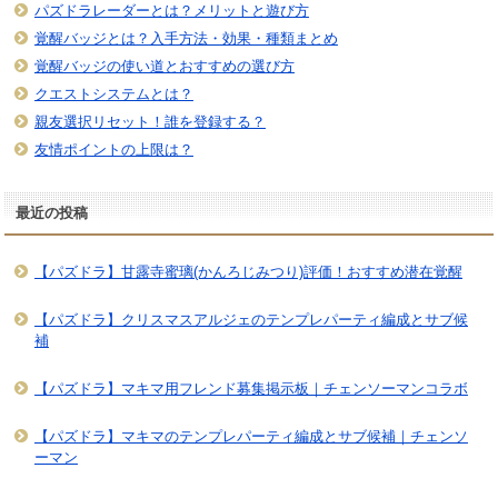
パズドラレーダーとは？メリットと遊び方
覚醒バッジとは？入手方法・効果・種類まとめ
覚醒バッジの使い道とおすすめの選び方
クエストシステムとは？
親友選択リセット！誰を登録する？
友情ポイントの上限は？
最近の投稿
【パズドラ】甘露寺蜜璃(かんろじみつり)評価！おすすめ潜在覚醒
【パズドラ】クリスマスアルジェのテンプレパーティ編成とサブ候
補
【パズドラ】マキマ用フレンド募集掲示板｜チェンソーマンコラボ
【パズドラ】マキマのテンプレパーティ編成とサブ候補｜チェンソ
ーマン