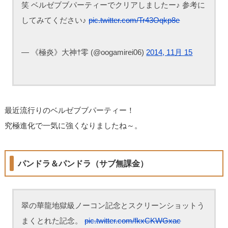
笑 ベルゼブブパーティーでクリアしましたー♪ 参考に
してみてください♪
pic.twitter.com/Tr43Oqkp8e
— 《極炎》大神†零 (@oogamirei06)
2014, 11月 15
最近流行りのベルゼブブパーティー！
究極進化で一気に強くなりましたね～。
パンドラ＆パンドラ（サブ無課金）
翠の華龍地獄級ノーコン記念とスクリーンショットう
まくとれた記念。
pic.twitter.com/fkxCKWGxac