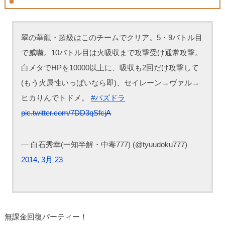
翠の華龍・超級はこのチームでクリア。5・9バトル目
で威嚇。10バトル目は火吸収まで攻撃受け通常攻撃。
白メタでHPを10000以上に、吸収も2回だけ攻撃して
(もう火属性いっぱいなら即)、セイレーン→ヴァル→
ヒカりんでトドメ。
#パズドラ
pic.twitter.com/7DD3qSfcjA
— 白石秀幸(一知半解・中毒777) (@tyuudoku777)
2014, 3月 23
無課金回復パーティー！