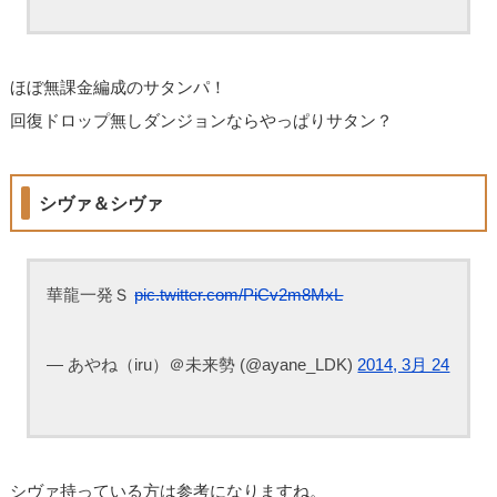
ほぼ無課金編成のサタンパ！
回復ドロップ無しダンジョンならやっぱりサタン？
シヴァ＆シヴァ
華龍一発Ｓ
pic.twitter.com/PiCv2m8MxL
— あやね（iru）＠未来勢 (@ayane_LDK)
2014, 3月 24
シヴァ持っている方は参考になりますね。