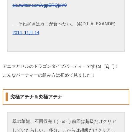
pic.twitter.com/vgpERQjdY0
— そねざきはカニが食べたい。 (@DJ_ALEXANDE)
2014, 11月 14
アニマとセルのドラゴンタイプパーティーですね(゜Д゜)！
こんなパーティーの組み方は初めて見ました！
究極アテナ＆究極アテナ
翠の華龍、石回収完了(`･ω･´) 前回は超級だけクリア
していたらしい。 多分ここからは超級だけクリアし