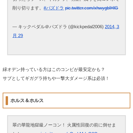
削り切ります。
#パズドラ
pic.twitter.com/xhwygbIHlG
— キックペダル＠パズドラ (@kickpedal2006)
2014, 3
月 29
緑オデン持っている方はこのコンビが最安定かも？
サブとしてギガグラ持ちや一撃大ダメージ系は必須！
ホルス＆ホルス
翠の華龍地獄級ノーコン！ 火属性回復の前に倒せま