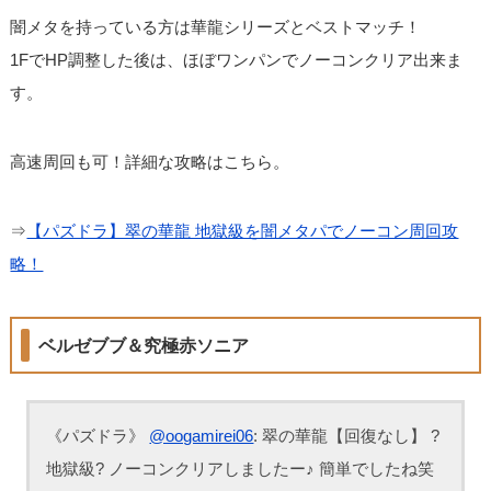
闇メタを持っている方は華龍シリーズとベストマッチ！
1FでHP調整した後は、ほぼワンパンでノーコンクリア出来ま
す。
高速周回も可！詳細な攻略はこちら。
⇒
【パズドラ】翠の華龍 地獄級を闇メタパでノーコン周回攻
略！
ベルゼブブ＆究極赤ソニア
《パズドラ》
@oogamirei06
: 翠の華龍【回復なし】 ?
地獄級? ノーコンクリアしましたー♪ 簡単でしたね笑