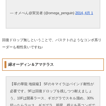
— オメぺん@実況者 (@omega_penguin)
2014, 4月 1
回復ドロップ無しということで、バステトのようなコンボ系リ
ーダーも相性良いですね♪
緑オーディン＆アマテラス
【翠の華龍 地獄級】 5Fのキマイラはバインド耐性が
必要です。9Fは回復ドロップを残しつつ耐えましょ
う。10Fは開幕ラース、ギガグラでスキル溜め。30%
切ったらラース、ギガグラ、明星。残りを高コンボで