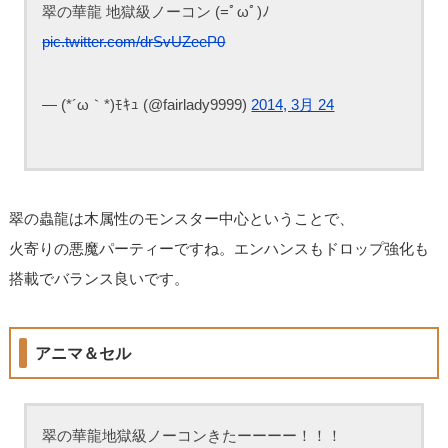
翠の華龍 地獄級ノーコン (=ﾟωﾟ)ﾉ
pic.twitter.com/drSvUZeeP0
— (*´ω｀*)ﾓｷｭ (@fairlady9999)
2014, 3月 24
翠の蟲龍は木属性のモンスター中心ということで、
火寄りの悪魔パーティーですね。エンハンスもドロップ強化も
搭載でバランス良いです。
アニマ＆セル
翠の華龍地獄級ノーコンきたーーーー！！！