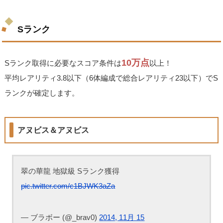
Sランク
10万点
Sランク取得に必要なスコア条件は
以上！
平均レアリティ3.8以下（6体編成で総合レアリティ23以下）でS
ランクが確定します。
アヌビス＆アヌビス
翠の華龍 地獄級 Sランク獲得
pic.twitter.com/c1BJWK3aZa
— ブラボー (@_brav0)
2014, 11月 15