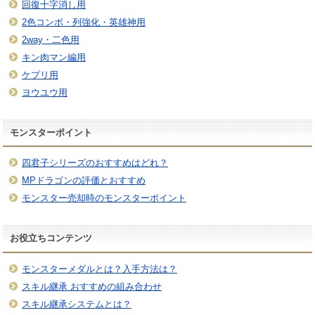
回復十字消し用
2色コンボ・列強化・英雄神用
2way・二色用
キン肉マン編用
ケプリ用
ヨウユウ用
モンスターポイント
四君子シリーズのおすすめはどれ？
MPドラゴンの評価とおすすめ
モンスター売却時のモンスターポイント
お役立ちコンテンツ
モンスターメダルとは？入手方法は？
スキル継承 おすすめの組み合わせ
スキル継承システムとは？