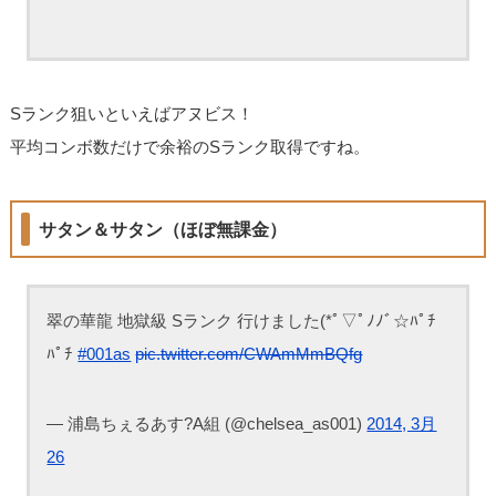
Sランク狙いといえばアヌビス！
平均コンボ数だけで余裕のSランク取得ですね。
サタン＆サタン（ほぼ無課金）
翠の華龍 地獄級 Sランク 行けました(*ﾟ▽ﾟﾉﾉﾞ☆ﾊﾟﾁ
ﾊﾟﾁ
#001as
pic.twitter.com/CWAmMmBQfg
— 浦島ちぇるあす?A組 (@chelsea_as001)
2014, 3月
26