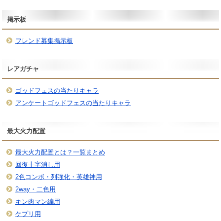
掲示板
フレンド募集掲示板
レアガチャ
ゴッドフェスの当たりキャラ
アンケートゴッドフェスの当たりキャラ
最大火力配置
最大火力配置とは？一覧まとめ
回復十字消し用
2色コンボ・列強化・英雄神用
2way・二色用
キン肉マン編用
ケプリ用