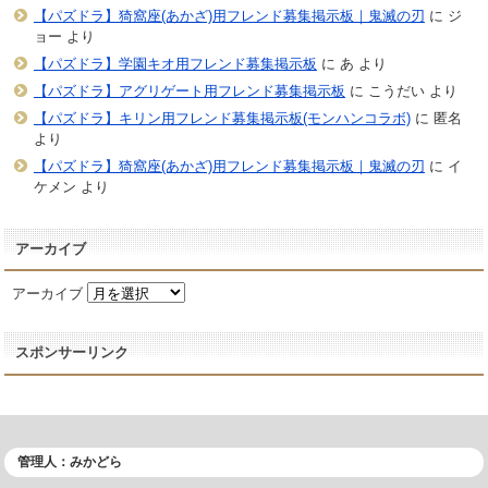
【パズドラ】猗窩座(あかざ)用フレンド募集掲示板｜鬼滅の刃
に
ジ
ョー
より
【パズドラ】学園キオ用フレンド募集掲示板
に
あ
より
【パズドラ】アグリゲート用フレンド募集掲示板
に
こうだい
より
【パズドラ】キリン用フレンド募集掲示板(モンハンコラボ)
に
匿名
より
【パズドラ】猗窩座(あかざ)用フレンド募集掲示板｜鬼滅の刃
に
イ
ケメン
より
アーカイブ
アーカイブ
スポンサーリンク
管理人：みかどら