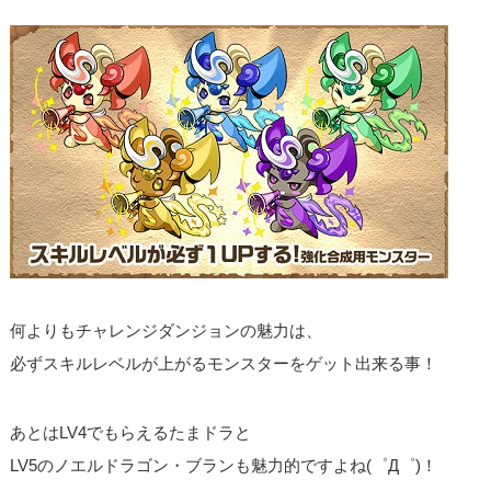
何よりもチャレンジダンジョンの魅力は、
必ずスキルレベルが上がるモンスターをゲット出来る事！
あとはLV4でもらえるたまドラと
LV5のノエルドラゴン・ブランも魅力的ですよね(゜Д゜)！