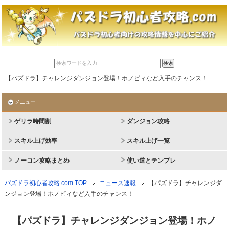
【パズドラ】チャレンジダンジョン登場！ホノピィなど入手のチャンス！
メニュー
ゲリラ時間割
ダンジョン攻略
スキル上げ効率
スキル上げ一覧
ノーコン攻略まとめ
使い道とテンプレ
パズドラ初心者攻略.com TOP
ニュース速報
【パズドラ】チャレンジダ
ンジョン登場！ホノピィなど入手のチャンス！
【パズドラ】チャレンジダンジョン登場！ホノ