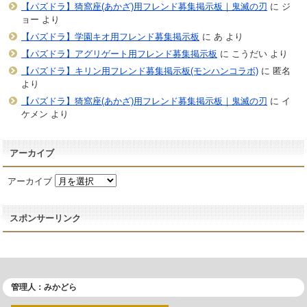
【パズドラ】猗窩座(あかざ)用フレンド募集掲示板｜鬼滅の刃
に
ジ
ョー
より
【パズドラ】学園キオ用フレンド募集掲示板
に
あ
より
【パズドラ】アグリゲート用フレンド募集掲示板
に
こうだい
より
【パズドラ】キリン用フレンド募集掲示板(モンハンコラボ)
に
匿名
より
【パズドラ】猗窩座(あかざ)用フレンド募集掲示板｜鬼滅の刃
に
イ
ケメン
より
アーカイブ
アーカイブ
スポンサーリンク
管理人：みかどら