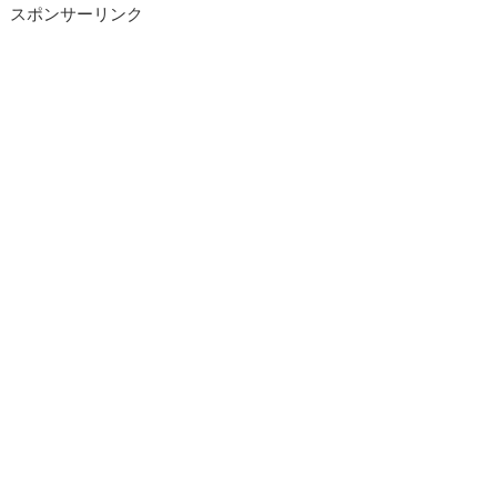
スポンサーリンク