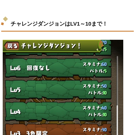
チャレンジダンジョンはLV1～10まで！