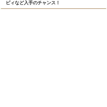
ピィなど入手のチャンス！