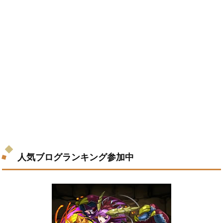
人気ブログランキング参加中