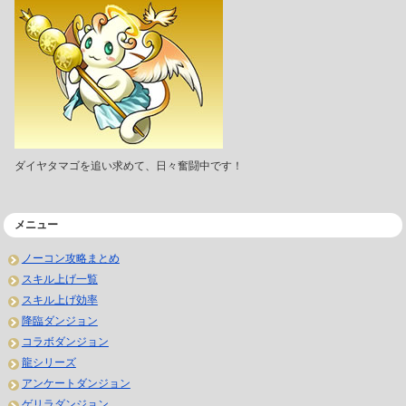
ダイヤタマゴを追い求めて、日々奮闘中です！
メニュー
ノーコン攻略まとめ
スキル上げ一覧
スキル上げ効率
降臨ダンジョン
コラボダンジョン
龍シリーズ
アンケートダンジョン
ゲリラダンジョン