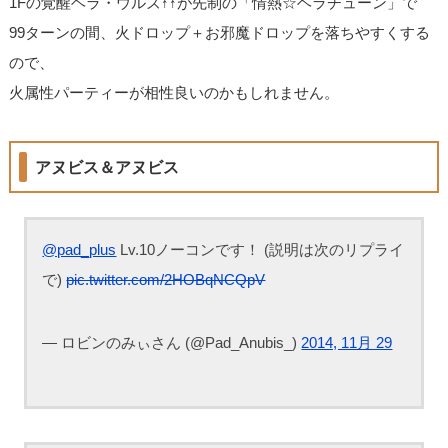
1Fの覚醒ヘラ・ウルズ↑↑が先制の「情熱☆ヘラチューン」で
99ターンの間、火ドロップ＋お邪魔ドロップを落ちやすくする
ので、
火属性パーティーが相性良いのかもしれません。
アヌビス＆アヌビス
@pad_plus
Lv.10ノーコンです！ (説明は次のリプライ
で)
pic.twitter.com/2HOBqNCQpV
— ロビンのみぃさん (@Pad_Anubis_)
2014, 11月 29