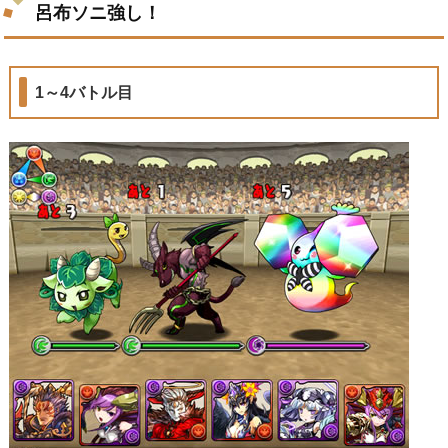
呂布ソニ強し！
1～4バトル目