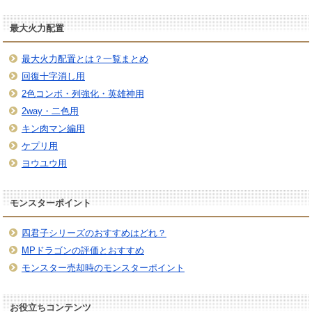
最大火力配置
最大火力配置とは？一覧まとめ
回復十字消し用
2色コンボ・列強化・英雄神用
2way・二色用
キン肉マン編用
ケプリ用
ヨウユウ用
モンスターポイント
四君子シリーズのおすすめはどれ？
MPドラゴンの評価とおすすめ
モンスター売却時のモンスターポイント
お役立ちコンテンツ