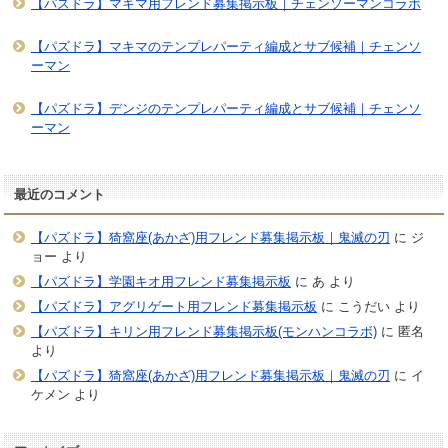
【パズドラ】マキマ用フレンド募集掲示板｜チェンソーマンコラボ
【パズドラ】マキマのテンプレパーティ編成とサブ候補｜チェンソ
ーマン
【パズドラ】デンジのテンプレパーティ編成とサブ候補｜チェンソ
ーマン
最近のコメント
【パズドラ】猗窩座(あかざ)用フレンド募集掲示板｜鬼滅の刃
に
ジ
ョー
より
【パズドラ】学園キオ用フレンド募集掲示板
に
あ
より
【パズドラ】アグリゲート用フレンド募集掲示板
に
こうだい
より
【パズドラ】キリン用フレンド募集掲示板(モンハンコラボ)
に
匿名
より
【パズドラ】猗窩座(あかざ)用フレンド募集掲示板｜鬼滅の刃
に
イ
ケメン
より