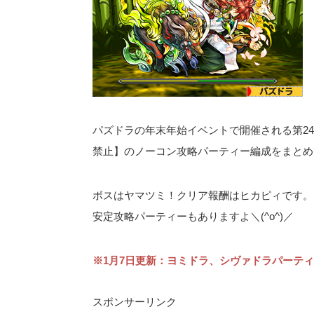
パズドラの年末年始イベントで開催される第24回
禁止】のノーコン攻略パーティー編成をまとめ
ボスはヤマツミ！クリア報酬はヒカピィです。
安定攻略パーティーもありますよ＼(^o^)／
※1月7日更新：ヨミドラ、シヴァドラパーテ
スポンサーリンク