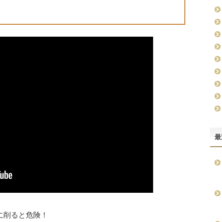
最
に削ると危険！