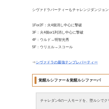
シヴァドラパーティーもチャレンジダンジョン 
1For2F：火4個消し中心に撃破
3F：火4個or1列消し中心に撃破
4F：ウルド→明智光秀
5F：ウリエル→スコール
⇒
シヴァドラの最強テンプレパーティー
覚醒ルシファー＆覚醒ルシファーパ
チャレダン6の一人モードを、堕ルシでク