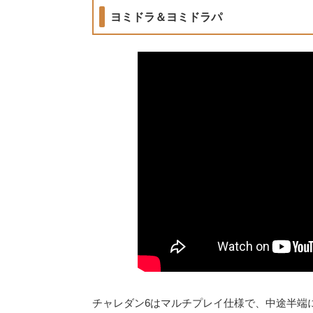
ヨミドラ＆ヨミドラパ
チャレダン6はマルチプレイ仕様で、中途半端