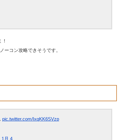
ミ！
ノーコン攻略できそうです。
ん
pic.twitter.com/IxqKK6SVzp
, 1月 4