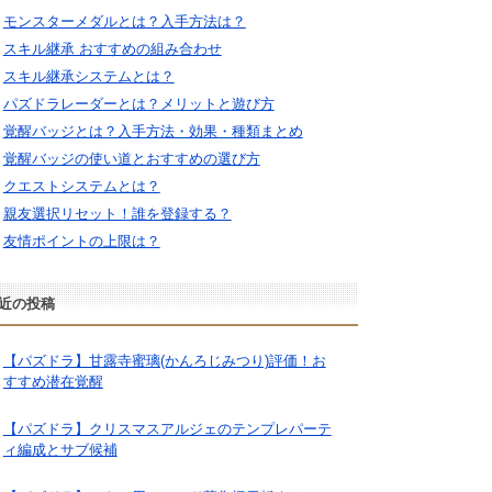
モンスターメダルとは？入手方法は？
スキル継承 おすすめの組み合わせ
スキル継承システムとは？
パズドラレーダーとは？メリットと遊び方
覚醒バッジとは？入手方法・効果・種類まとめ
覚醒バッジの使い道とおすすめの選び方
クエストシステムとは？
親友選択リセット！誰を登録する？
友情ポイントの上限は？
近の投稿
【パズドラ】甘露寺蜜璃(かんろじみつり)評価！お
すすめ潜在覚醒
【パズドラ】クリスマスアルジェのテンプレパーテ
ィ編成とサブ候補