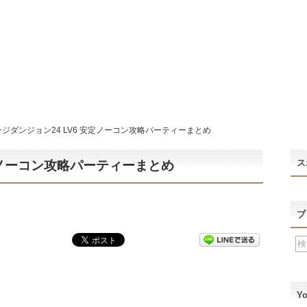
ジダンジョン24 LV6 安定ノーコン攻略パーティーまとめ
ス
定ノーコン攻略パーティーまとめ
ブ
Y