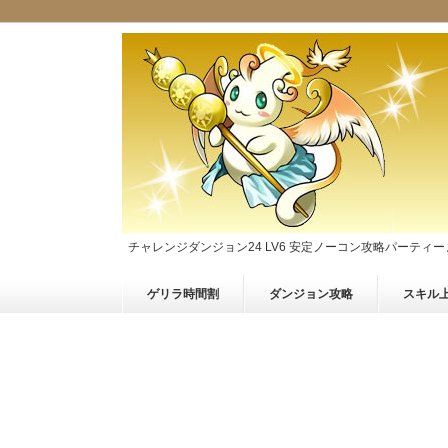
チャレンジダンジョン24 LV6 安定ノーコン攻略パーティ
ゲリラ時間割
ダンジョン攻略
スキル