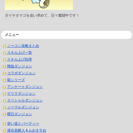
ダイヤタマゴを追い求めて、日々奮闘中です！
メニュー
ノーコン攻略まとめ
スキル上げ一覧
スキル上げ効率
降臨ダンジョン
コラボダンジョン
龍シリーズ
アンケートダンジョン
ゲリラダンジョン
スペシャルダンジョン
ノーマルダンジョン
曜日ダンジョン
使い道とパーティー
潜在覚醒スキルおすすめ