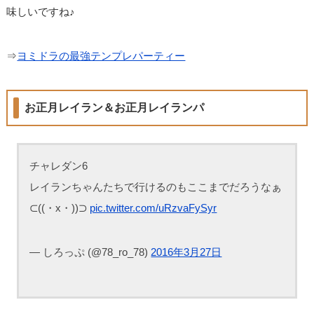
味しいですね♪
⇒
ヨミドラの最強テンプレパーティー
お正月レイラン＆お正月レイランパ
チャレダン6
レイランちゃんたちで行けるのもここまでだろうなぁ
⊂((・x・))⊃
pic.twitter.com/uRzvaFySyr
— しろっぷ (@78_ro_78)
2016年3月27日