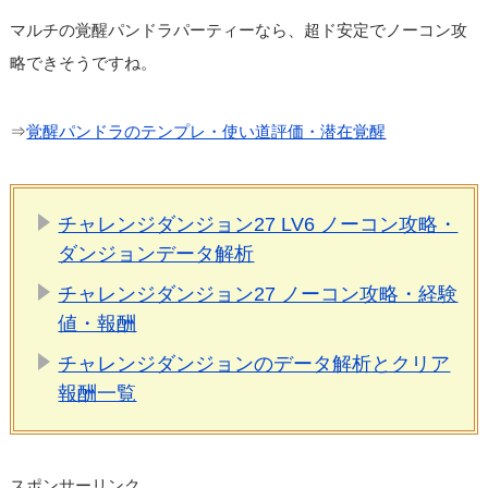
マルチの覚醒パンドラパーティーなら、超ド安定でノーコン攻
略できそうですね。
⇒
覚醒パンドラのテンプレ・使い道評価・潜在覚醒
チャレンジダンジョン27 LV6 ノーコン攻略・
ダンジョンデータ解析
チャレンジダンジョン27 ノーコン攻略・経験
値・報酬
チャレンジダンジョンのデータ解析とクリア
報酬一覧
スポンサーリンク