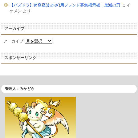
【パズドラ】猗窩座(あかざ)用フレンド募集掲示板｜鬼滅の刃
に
イ
ケメン
より
アーカイブ
アーカイブ
スポンサーリンク
管理人：みかどら