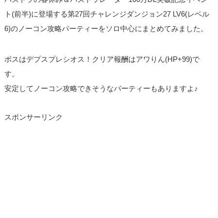
ト(前半)に登場する第27回チャレンジダンジョン27 LV6(レベル
6)のノーコン攻略パーティーをソロ中心にまとめてみました。
ボスはデプスプレシオス！クリア報酬はアワりん(HP+99)で
す。
安定してノーコン攻略できそうなパーティーもありますよ♪
スポンサーリンク