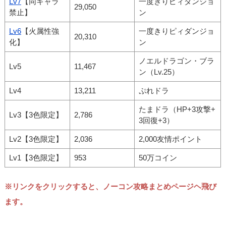
Lv7
【同キャラ
一度きりピィダンジョ
29,050
禁止】
ン
Lv6
【火属性強
一度きりピィダンジョ
20,310
化】
ン
ノエルドラゴン・ブラ
Lv5
11,467
ン（Lv.25）
Lv4
13,211
ぷれドラ
たまドラ（HP+3攻撃+
Lv3【3色限定】
2,786
3回復+3）
Lv2【3色限定】
2,036
2,000友情ポイント
Lv1【3色限定】
953
50万コイン
※リンクをクリックすると、ノーコン攻略まとめページヘ飛び
ます。