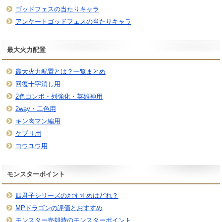
ゴッドフェスの当たりキャラ
アンケートゴッドフェスの当たりキャラ
最大火力配置
最大火力配置とは？一覧まとめ
回復十字消し用
2色コンボ・列強化・英雄神用
2way・二色用
キン肉マン編用
ケプリ用
ヨウユウ用
モンスターポイント
四君子シリーズのおすすめはどれ？
MPドラゴンの評価とおすすめ
モンスター売却時のモンスターポイント