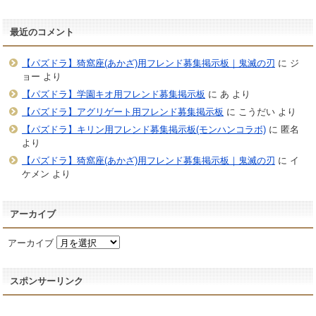
最近のコメント
【パズドラ】猗窩座(あかざ)用フレンド募集掲示板｜鬼滅の刃
に
ジ
ョー
より
【パズドラ】学園キオ用フレンド募集掲示板
に
あ
より
【パズドラ】アグリゲート用フレンド募集掲示板
に
こうだい
より
【パズドラ】キリン用フレンド募集掲示板(モンハンコラボ)
に
匿名
より
【パズドラ】猗窩座(あかざ)用フレンド募集掲示板｜鬼滅の刃
に
イ
ケメン
より
アーカイブ
アーカイブ
スポンサーリンク