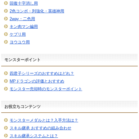
回復十字消し用
2色コンボ・列強化・英雄神用
2way・二色用
キン肉マン編用
ケプリ用
ヨウユウ用
モンスターポイント
四君子シリーズのおすすめはどれ？
MPドラゴンの評価とおすすめ
モンスター売却時のモンスターポイント
お役立ちコンテンツ
モンスターメダルとは？入手方法は？
スキル継承 おすすめの組み合わせ
スキル継承システムとは？