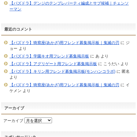
【パズドラ】デンジのテンプレパーティ編成とサブ候補｜チェンソ
ーマン
最近のコメント
【パズドラ】猗窩座(あかざ)用フレンド募集掲示板｜鬼滅の刃
に
ジ
ョー
より
【パズドラ】学園キオ用フレンド募集掲示板
に
あ
より
【パズドラ】アグリゲート用フレンド募集掲示板
に
こうだい
より
【パズドラ】キリン用フレンド募集掲示板(モンハンコラボ)
に
匿名
より
【パズドラ】猗窩座(あかざ)用フレンド募集掲示板｜鬼滅の刃
に
イ
ケメン
より
アーカイブ
アーカイブ