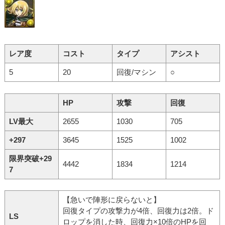
レア度
コスト
タイプ
アシスト
5
20
回復/マシン
○
HP
攻撃
回復
LV最大
2655
1030
705
+297
3645
1525
1002
限界突破+29
4442
1834
1214
7
【急いで陣形に戻らないと】
回復タイプの攻撃力が4倍、回復力は2倍。ド
LS
ロップを消した時、回復力×10倍のHPを回