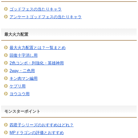
ゴッドフェスの当たりキャラ
アンケートゴッドフェスの当たりキャラ
最大火力配置
最大火力配置とは？一覧まとめ
回復十字消し用
2色コンボ・列強化・英雄神用
2way・二色用
キン肉マン編用
ケプリ用
ヨウユウ用
モンスターポイント
四君子シリーズのおすすめはどれ？
MPドラゴンの評価とおすすめ