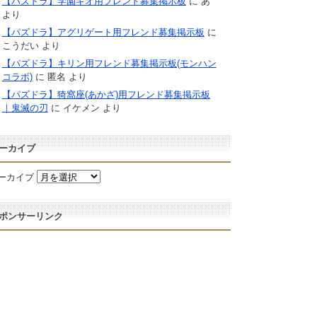
【パズドラ】学園キオ用フレンド募集掲示板
に
あ
より
【パズドラ】アグリゲート用フレンド募集掲示板
に
こうだい
より
【パズドラ】キリン用フレンド募集掲示板(モンハン
コラボ)
に
匿名
より
【パズドラ】猗窩座(あかざ)用フレンド募集掲示板
｜鬼滅の刃
に
イケメン
より
ーカイブ
ーカイブ
ポンサーリンク