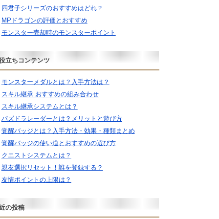
四君子シリーズのおすすめはどれ？
MPドラゴンの評価とおすすめ
モンスター売却時のモンスターポイント
役立ちコンテンツ
モンスターメダルとは？入手方法は？
スキル継承 おすすめの組み合わせ
スキル継承システムとは？
パズドラレーダーとは？メリットと遊び方
覚醒バッジとは？入手方法・効果・種類まとめ
覚醒バッジの使い道とおすすめの選び方
クエストシステムとは？
親友選択リセット！誰を登録する？
友情ポイントの上限は？
近の投稿