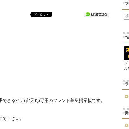
ブ
Y
ダ
ル
ラ
手できるイナ(宙天丸)専用のフレンド募集掲示板です。
掲
立て下さい。