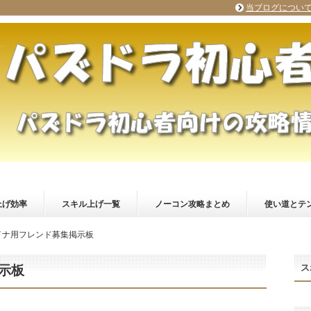
当ブログについ
上げ効率
スキル上げ一覧
ノーコン攻略まとめ
使い道とテ
イナ用フレンド募集掲示板
ス
示板