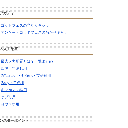
アガチャ
ゴッドフェスの当たりキャラ
アンケートゴッドフェスの当たりキャラ
大火力配置
最大火力配置とは？一覧まとめ
回復十字消し用
2色コンボ・列強化・英雄神用
2way・二色用
キン肉マン編用
ケプリ用
ヨウユウ用
ンスターポイント