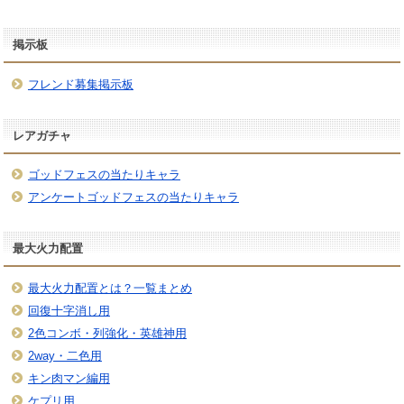
掲示板
フレンド募集掲示板
レアガチャ
ゴッドフェスの当たりキャラ
アンケートゴッドフェスの当たりキャラ
最大火力配置
最大火力配置とは？一覧まとめ
回復十字消し用
2色コンボ・列強化・英雄神用
2way・二色用
キン肉マン編用
ケプリ用