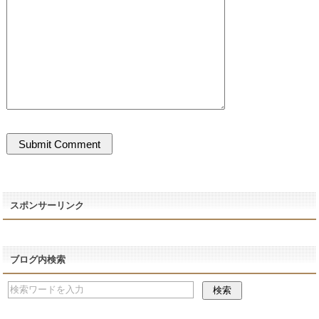
スポンサーリンク
ブログ内検索