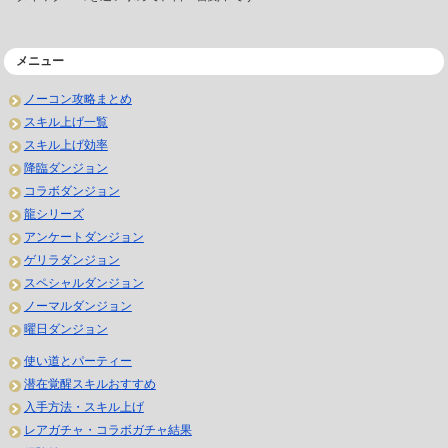
メニュー
ノーコン攻略まとめ
スキル上げ一覧
スキル上げ効率
降臨ダンジョン
コラボダンジョン
龍シリーズ
アンケートダンジョン
ゲリラダンジョン
スペシャルダンジョン
ノーマルダンジョン
曜日ダンジョン
使い道とパーティー
潜在覚醒スキルおすすめ
入手方法・スキル上げ
レアガチャ・コラボガチャ結果