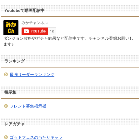
Youtubeで動画配信中
ダンジョン攻略やガチャ結果など配信中です。チャンネル登録お願いし
ます♪
ランキング
最強リーダーランキング
掲示板
フレンド募集掲示板
レアガチャ
ゴッドフェスの当たりキャラ