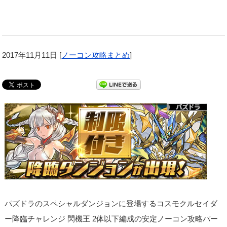
2017年11月11日
[
ノーコン攻略まとめ
]
パズドラのスペシャルダンジョンに登場するコスモクルセイダ
ー降臨チャレンジ 閃機王 2体以下編成の安定ノーコン攻略パー