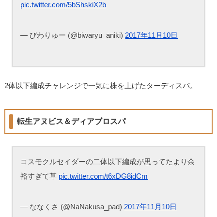
pic.twitter.com/5bShskiX2b
— びわりゅー (@biwaryu_aniki)
2017年11月10日
2体以下編成チャレンジで一気に株を上げたターディスパ。
転生アヌビス＆ディアブロスパ
コスモクルセイダーの二体以下編成が思ってたより余
裕すぎて草
pic.twitter.com/t6xDG8idCm
— ななくさ (@NaNakusa_pad)
2017年11月10日