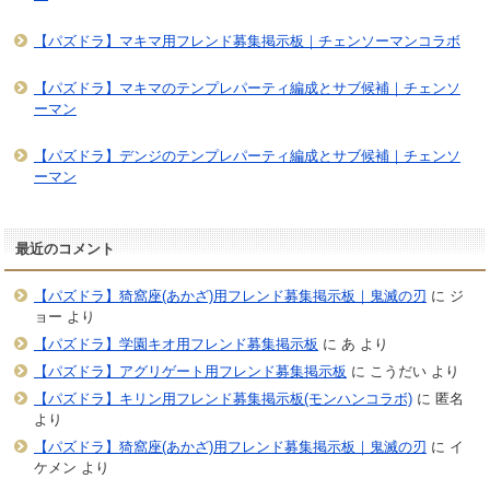
【パズドラ】マキマ用フレンド募集掲示板｜チェンソーマンコラボ
【パズドラ】マキマのテンプレパーティ編成とサブ候補｜チェンソ
ーマン
【パズドラ】デンジのテンプレパーティ編成とサブ候補｜チェンソ
ーマン
最近のコメント
【パズドラ】猗窩座(あかざ)用フレンド募集掲示板｜鬼滅の刃
に
ジ
ョー
より
【パズドラ】学園キオ用フレンド募集掲示板
に
あ
より
【パズドラ】アグリゲート用フレンド募集掲示板
に
こうだい
より
【パズドラ】キリン用フレンド募集掲示板(モンハンコラボ)
に
匿名
より
【パズドラ】猗窩座(あかざ)用フレンド募集掲示板｜鬼滅の刃
に
イ
ケメン
より