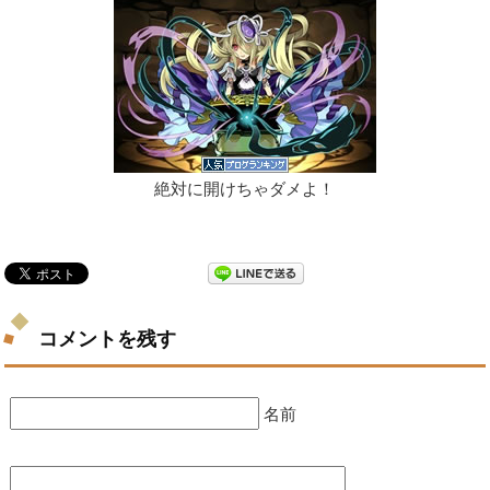
絶対に開けちゃダメよ！
コメントを残す
名前