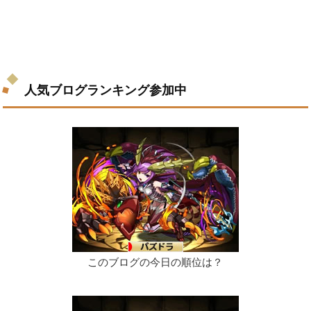
人気ブログランキング参加中
このブログの今日の順位は？