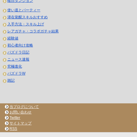
曜日ダンジョン
使い道とパーティー
潜在覚醒スキルおすすめ
入手方法・スキル上げ
レアガチャ・コラボガチャ結果
経験値
初心者向け攻略
パズドラ日記
ニュース速報
究極進化
パズドラW
雑記
当ブログについて
お問い合わせ
Twitter
サイトマップ
RSS