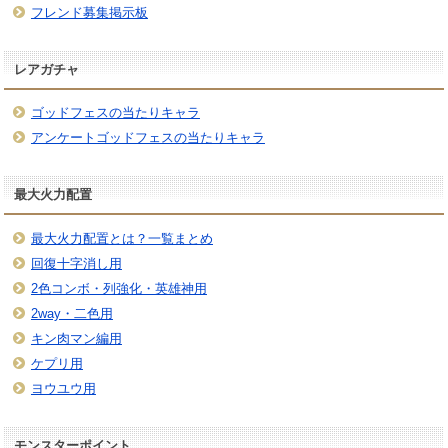
フレンド募集掲示板
レアガチャ
ゴッドフェスの当たりキャラ
アンケートゴッドフェスの当たりキャラ
最大火力配置
最大火力配置とは？一覧まとめ
回復十字消し用
2色コンボ・列強化・英雄神用
2way・二色用
キン肉マン編用
ケプリ用
ヨウユウ用
モンスターポイント