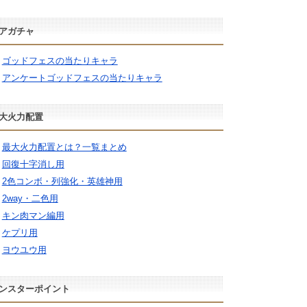
アガチャ
ゴッドフェスの当たりキャラ
アンケートゴッドフェスの当たりキャラ
大火力配置
最大火力配置とは？一覧まとめ
回復十字消し用
2色コンボ・列強化・英雄神用
2way・二色用
キン肉マン編用
ケプリ用
ヨウユウ用
ンスターポイント