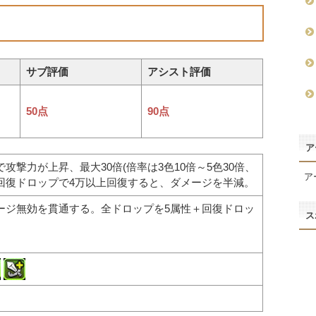
サブ評価
アシスト評価
50点
90点
ア
攻撃力が上昇、最大30倍(倍率は3色10倍～5色30倍、
ア
)。回復ドロップで4万以上回復すると、ダメージを半減。
ージ無効を貫通する。全ドロップを5属性＋回復ドロッ
ス