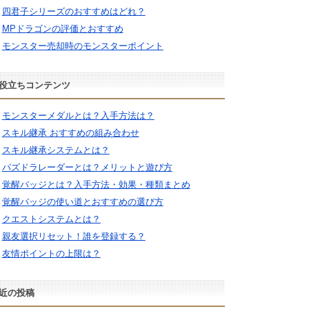
四君子シリーズのおすすめはどれ？
MPドラゴンの評価とおすすめ
モンスター売却時のモンスターポイント
役立ちコンテンツ
モンスターメダルとは？入手方法は？
スキル継承 おすすめの組み合わせ
スキル継承システムとは？
パズドラレーダーとは？メリットと遊び方
覚醒バッジとは？入手方法・効果・種類まとめ
覚醒バッジの使い道とおすすめの選び方
クエストシステムとは？
親友選択リセット！誰を登録する？
友情ポイントの上限は？
近の投稿