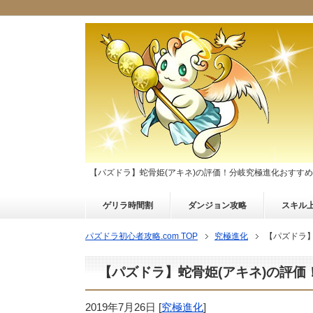
【パズドラ】蛇骨姫(アキネ)の評価！分岐究極進化おすす
ゲリラ時間割
ダンジョン攻略
スキル
パズドラ初心者攻略.com TOP
究極進化
【パズドラ
【パズドラ】蛇骨姫(アキネ)の評
2019年7月26日
[
究極進化
]