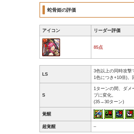
蛇骨姫の評価
アイコン
リーダー評価
85点
3色以上の同時攻撃で
LS
1色につき+10倍
1ターンの間、ダメ
S
プに変化。
(35→30ターン)
覚醒
超覚醒
–