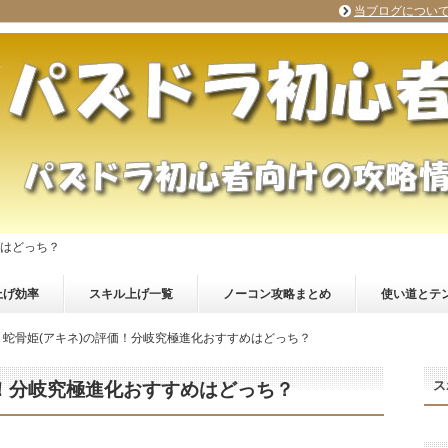
当ブログについ
めはどっち？
上げ効率
スキル上げ一覧
ノーコン攻略まとめ
使い道とテ
】蛇骨姫(アキネ)の評価！分岐究極進化おすすめはどっち？
ス
価！分岐究極進化おすすめはどっち？