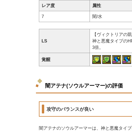
レア度
属性
7
闇/水
【ヴィクトリアの凱
LS
神と悪魔タイプのH
3倍。
覚醒
闇アテナ(ソウルアーマー)の評価
攻守のバランスが良い
闇アテナのソウルアーマーは、神と悪魔タイプの