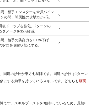
プを水、木、闇ドロップに変化。
○
の間、相手モンスターを全員バイン
○
ーンの間、闇属性の攻撃力が2倍。
回復ドロップを強化。2ターンの
×
るダメージを35%軽減。
の間、相手の防御力を100%下げ
×
の盤面を暗闇状態にする。
、国建の妙技か東方七星陣です。国建の妙技は1ターン
2倍にする効果を持っているスキルです。どちらも
確実
色陣です。スキルブーストを3個持っているため、最短8