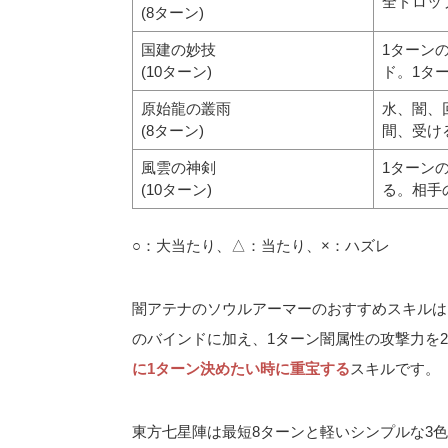
全ドロッ
(8ターン)
国建の妙技
1ターン
(10ターン)
ド。1タ
原始龍の叢雨
水、闇、
(8ターン)
間、受け
風雲の神剣
1ターン
(10ターン)
る。相手
○：大当たり、△：当たり、×：ハズレ
闇アテナのソウルアーマーのおすすめスキルは
のバインドに加え、1ターン闇属性の攻撃力を
に1ターン決めたい時に重宝する
スキルです。
東方七星陣は最短8ターンと軽いシンプルな3