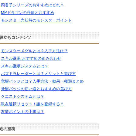
四君子シリーズのおすすめはどれ？
MPドラゴンの評価とおすすめ
モンスター売却時のモンスターポイント
役立ちコンテンツ
モンスターメダルとは？入手方法は？
スキル継承 おすすめの組み合わせ
スキル継承システムとは？
パズドラレーダーとは？メリットと遊び方
覚醒バッジとは？入手方法・効果・種類まとめ
覚醒バッジの使い道とおすすめの選び方
クエストシステムとは？
親友選択リセット！誰を登録する？
友情ポイントの上限は？
近の投稿