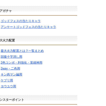
アガチャ
ゴッドフェスの当たりキャラ
アンケートゴッドフェスの当たりキャラ
大火力配置
最大火力配置とは？一覧まとめ
回復十字消し用
2色コンボ・列強化・英雄神用
2way・二色用
キン肉マン編用
ケプリ用
ヨウユウ用
ンスターポイント