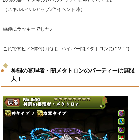
（スキルレベルアップ2倍イベント時）
単純にラッキーでした♪
これで闇ピィ2体付ければ、ハイパー闇メタトロンに(*´∀｀*)
神罰の審理者・闇メタトロンのパーティーは無限
大！