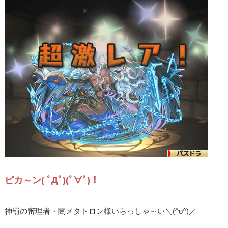
ピカ～ン( ﾟДﾟ)(ﾟ∀ﾟ)！
神罰の審理者・闇メタトロン様いらっしゃ～い＼(^o^)／