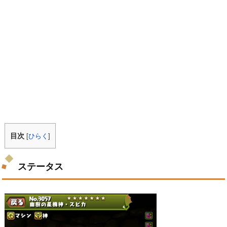
目次
[
ひらく
]
ステータス