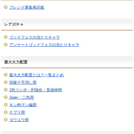
フレンド募集掲示板
レアガチャ
ゴッドフェスの当たりキャラ
アンケートゴッドフェスの当たりキャラ
最大火力配置
最大火力配置とは？一覧まとめ
回復十字消し用
2色コンボ・列強化・英雄神用
2way・二色用
キン肉マン編用
ケプリ用
ヨウユウ用