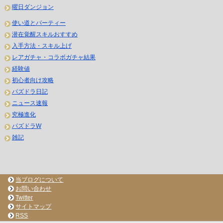
曜日ダンジョン
使い道とパーティー
潜在覚醒スキルおすすめ
入手方法・スキル上げ
レアガチャ・コラボガチャ結果
経験値
初心者向け攻略
パズドラ日記
ニュース速報
究極進化
パズドラW
雑記
当ブログについて
お問い合わせ
Twitter
サイトマップ
RSS