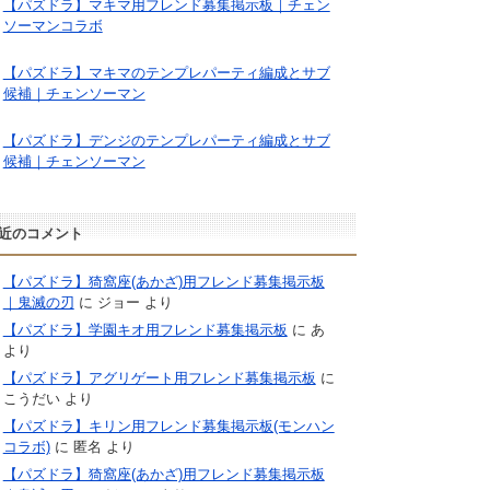
【パズドラ】マキマ用フレンド募集掲示板｜チェン
ソーマンコラボ
【パズドラ】マキマのテンプレパーティ編成とサブ
候補｜チェンソーマン
【パズドラ】デンジのテンプレパーティ編成とサブ
候補｜チェンソーマン
近のコメント
【パズドラ】猗窩座(あかざ)用フレンド募集掲示板
｜鬼滅の刃
に
ジョー
より
【パズドラ】学園キオ用フレンド募集掲示板
に
あ
より
【パズドラ】アグリゲート用フレンド募集掲示板
に
こうだい
より
【パズドラ】キリン用フレンド募集掲示板(モンハン
コラボ)
に
匿名
より
【パズドラ】猗窩座(あかざ)用フレンド募集掲示板