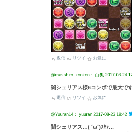
返信
リツイ
お気に
@masshiro_konkon： 白狐
2017-08-24 1
闇シェリアス様6コンボで最大で
返信
リツイ
お気に
@Yuuran14： yuuran
2017-08-23 18:42
闇シェリアス…( ˘ω˘)ｽﾔｧ…