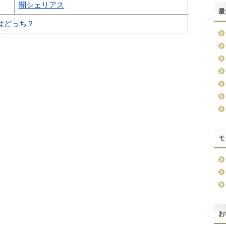
闇シェリアス
最
はどっち？
モ
お