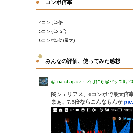
コンボ倍率
4コンボ:2倍
5コンボ:2.5倍
6コンボ:3倍(最大)
みんなの評価、使ってみた感想
@tinahabapazz： ればにら@パッズ垢
20
闇シェリアス、6コンボで最大倍
まぁ、7.5倍ならこんなもんか
pic