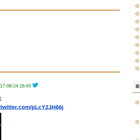
17-08-24 18:43
最
率
.twitter.com/pLcY2JH66j