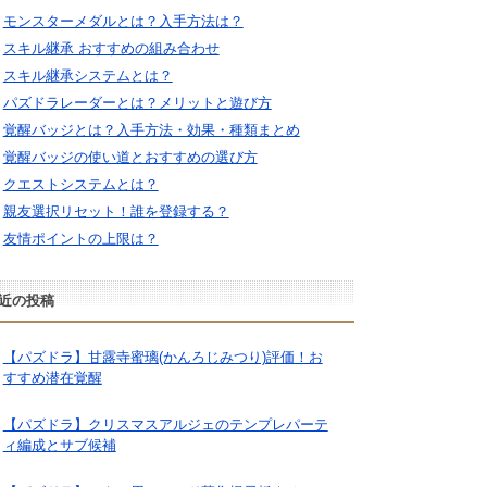
モンスターメダルとは？入手方法は？
スキル継承 おすすめの組み合わせ
スキル継承システムとは？
パズドラレーダーとは？メリットと遊び方
覚醒バッジとは？入手方法・効果・種類まとめ
覚醒バッジの使い道とおすすめの選び方
クエストシステムとは？
親友選択リセット！誰を登録する？
友情ポイントの上限は？
近の投稿
【パズドラ】甘露寺蜜璃(かんろじみつり)評価！お
すすめ潜在覚醒
【パズドラ】クリスマスアルジェのテンプレパーテ
ィ編成とサブ候補