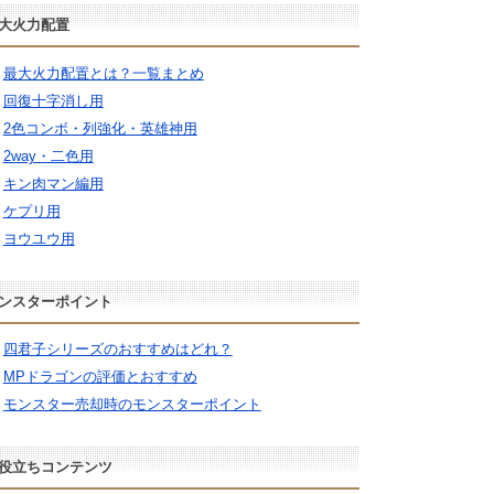
大火力配置
最大火力配置とは？一覧まとめ
回復十字消し用
2色コンボ・列強化・英雄神用
2way・二色用
キン肉マン編用
ケプリ用
ヨウユウ用
ンスターポイント
四君子シリーズのおすすめはどれ？
MPドラゴンの評価とおすすめ
モンスター売却時のモンスターポイント
役立ちコンテンツ