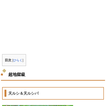
目次
[
ひらく
]
超地獄級
天ルシ＆天ルシパ