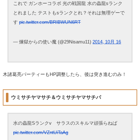
これで ガンホーコラボ 光の戦国龍 水の蟲龍sランク
とれました テストもsランクとれ？それは無理ゲーで
す
pic.twitter.com/BRIBWUN6RT
— 煉獄からの使い魔 (@29Nisamu11)
2014, 10月 16
木諸葛亮パーティーもHP調整したら、後は突き進むのみ！
ウミサチヤマサチ＆ウミサチヤマサチパ
水の蟲龍Sランクv サラスのスキルマ頑張らねば
pic.twitter.com/VZntUiTaAg