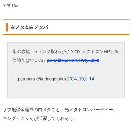
ですね♪
白メタ＆白メタパ
水の蟲龍、Sランク取れた?(*´?`*)? メタトロンHP1.25
倍追加はいいね♪
pic.twitter.com/VNVtyL388t
— paruparu (@arinogotoku)
2014, 10月 14
サブ無課金編成の白メタこと、光メタトロンパーティー。
キングヒカりんが活躍してくれそう。