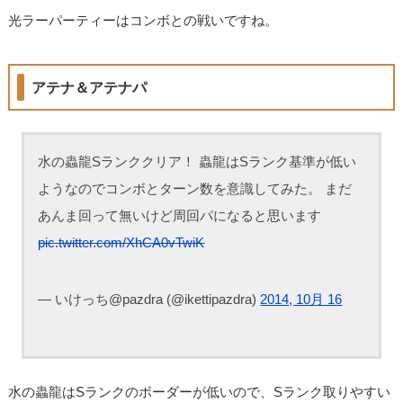
光ラーパーティーはコンボとの戦いですね。
アテナ＆アテナパ
水の蟲龍Sランククリア！ 蟲龍はSランク基準が低い
ようなのでコンボとターン数を意識してみた。 まだ
あんま回って無いけど周回パになると思います
pic.twitter.com/XhCA0vTwiK
— いけっち@pazdra (@ikettipazdra)
2014, 10月 16
水の蟲龍はSランクのボーダーが低いので、Sランク取りやすい