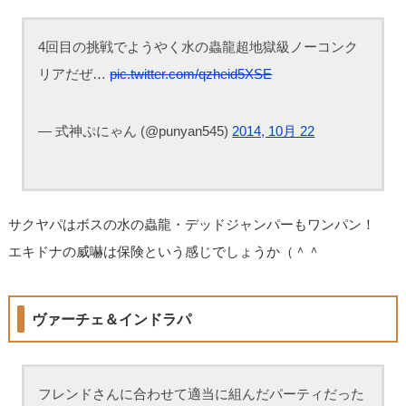
4回目の挑戦でようやく水の蟲龍超地獄級ノーコンク
リアだぜ…
pic.twitter.com/qzheid5XSE
— 式神ぷにゃん (@punyan545)
2014, 10月 22
サクヤパはボスの水の蟲龍・デッドジャンパーもワンパン！
エキドナの威嚇は保険という感じでしょうか（＾＾
ヴァーチェ＆インドラパ
フレンドさんに合わせて適当に組んだパーティだった