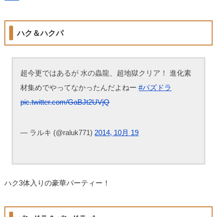
ハク＆ハクパ
超今更ではあるが 水の蟲龍、超地獄クリア！ 進化素
材集めでやってなかったんだよねー
#パズドラ
pic.twitter.com/GaBJt2UVjQ
— ラルキ (@raluk771)
2014, 10月 19
ハク3体入りの豪華パーティー！