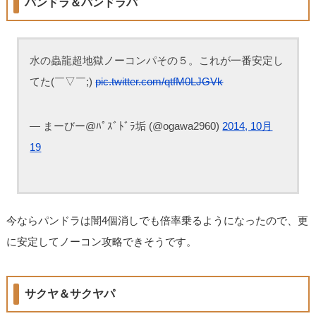
パンドラ＆パンドラパ
水の蟲龍超地獄ノーコンパその５。これが一番安定し
てた(￣▽￣;)
pic.twitter.com/qtfM0LJGVk
— まーびー@ﾊﾟｽﾞﾄﾞﾗ垢 (@ogawa2960)
2014, 10月
19
今ならパンドラは闇4個消しでも倍率乗るようになったので、更
に安定してノーコン攻略できそうです。
サクヤ＆サクヤパ