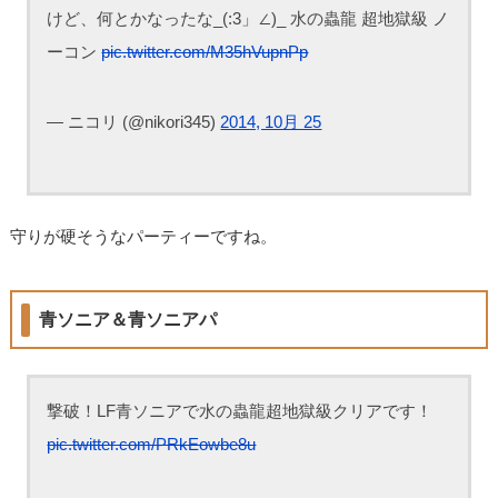
けど、何とかなったな_(:3」∠)_ 水の蟲龍 超地獄級 ノ
ーコン
pic.twitter.com/M35hVupnPp
— ニコリ (@nikori345)
2014, 10月 25
守りが硬そうなパーティーですね。
青ソニア＆青ソニアパ
撃破！LF青ソニアで水の蟲龍超地獄級クリアです！
pic.twitter.com/PRkEowbe8u