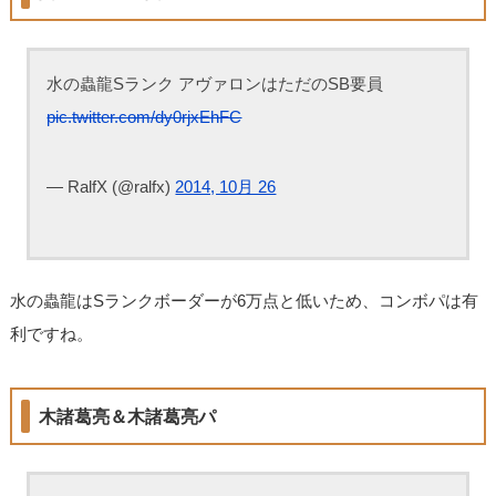
水の蟲龍Sランク アヴァロンはただのSB要員
pic.twitter.com/dy0rjxEhFC
— RalfX (@ralfx)
2014, 10月 26
水の蟲龍はSランクボーダーが6万点と低いため、コンボパは有
利ですね。
木諸葛亮＆木諸葛亮パ