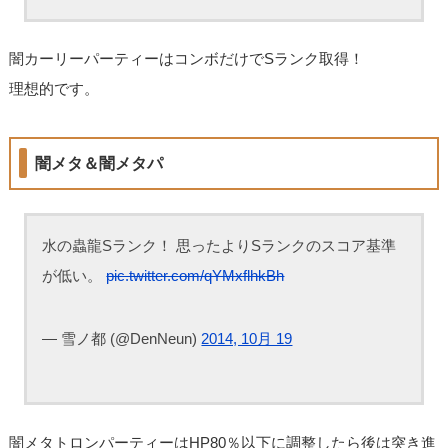
闇カーリーパーティーはコンボだけでSランク取得！
理想的です。
闇メタ＆闇メタパ
水の蟲龍Sランク！ 思ったよりSランクのスコア基準
が低い。
pic.twitter.com/qYMxflhkBh
— 雪ノ都 (@DenNeun)
2014, 10月 19
闇メタトロンパーティーはHP80％以下に調整したら後は突き進