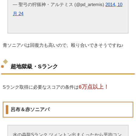
— 聖弓の狩猟神・アルテミス (@pd_artemis)
2014, 10
月 24
青ソニアパは回復力も高いので、殴り合いできそうですね♪
超地獄級・Sランク
6万点以上！
Sランク取得に必要なスコアの条件は
呂布＆赤ソニアパ
水の蟲龍Sランク ツィントン出まくったから平均コン