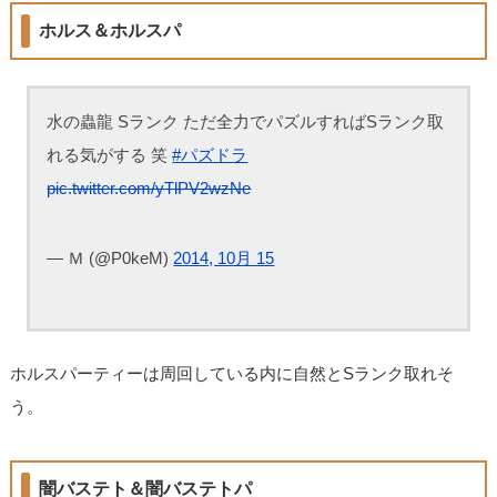
ホルス＆ホルスパ
水の蟲龍 Sランク ただ全力でパズルすればSランク取
れる気がする 笑
#パズドラ
pic.twitter.com/yTlPV2wzNe
— Ｍ (@P0keM)
2014, 10月 15
ホルスパーティーは周回している内に自然とSランク取れそ
う。
闇バステト＆闇バステトパ