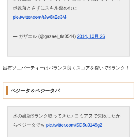
ボ数落とさずにスキル溜めれた
pic.twitter.com/tJw6ltEc3M
— ガザエル (@gazael_tls9544)
2014, 10月 26
呂布ソニパーティーはバランス良くスコアを稼いでSランク！
ベジータ＆ベジータパ
水の蟲龍Sランク取ってきた♪ ヨミアヌで失敗したか
らベジータでｗ
pic.twitter.com/SD5u3149g2