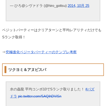
— ひろ@シヴァドラ (@hiro_gottsu)
2014, 10月 25
ベジットパーティーはクリアターンと平均レアリティだけでも
Sランク取得！
⇒
究極進化ベジータパーティーのテンプレ考察
ツクヨミ＆アヌビスパ
水の蟲龍 平均コンボ10でSランク取りました！
#パズ
ドラ
pic.twitter.com/SAQihDViSn