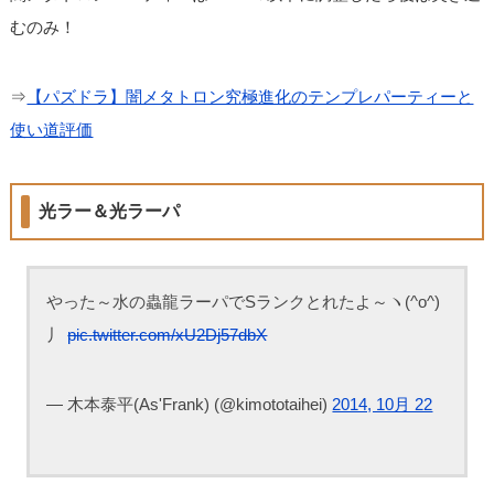
むのみ！
⇒
【パズドラ】闇メタトロン究極進化のテンプレパーティーと
使い道評価
光ラー＆光ラーパ
やった～水の蟲龍ラーパでSランクとれたよ～ヽ(^o^)
丿
pic.twitter.com/xU2Dj57dbX
— 木本泰平(As'Frank) (@kimototaihei)
2014, 10月 22