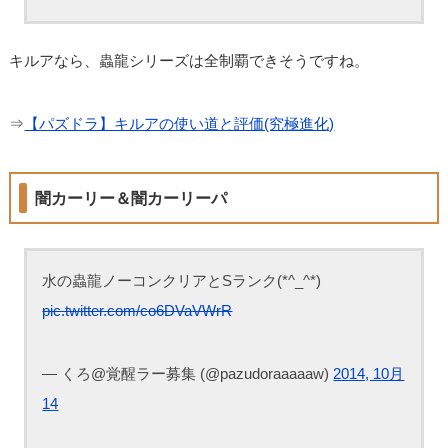
キルアなら、蟲龍シリーズは全制覇できそうですね。
⇒
【パズドラ】キルアの使い道と評価(究極進化)
闇カーリー＆闇カーリーパ
水の蟲龍ノーコンクリアとSランク(*^_^*)
pic.twitter.com/co6DVaVWrR
— くろ@覚醒ラー募集 (@pazudoraaaaaw)
2014, 10月
14