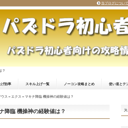
当ブログについ
は？
上げ効率
スキル上げ一覧
ノーコン攻略まとめ
使い道とテ
デウス＝エクス＝マキナ降臨 機操神の経験値は？
ス
ナ降臨 機操神の経験値は？