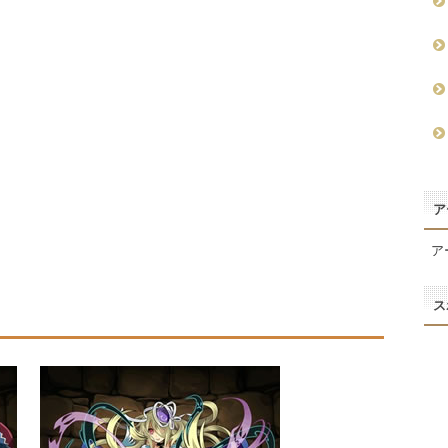
ア
ア
ス