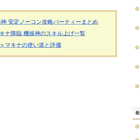
操神 安定ノーコン攻略パーティーまとめ
キナ降臨 機操神のスキル上げ一覧
＝マキナの使い道と評価
最