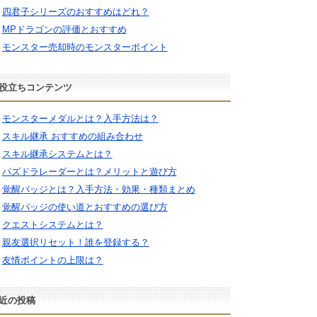
四君子シリーズのおすすめはどれ？
MPドラゴンの評価とおすすめ
モンスター売却時のモンスターポイント
役立ちコンテンツ
モンスターメダルとは？入手方法は？
スキル継承 おすすめの組み合わせ
スキル継承システムとは？
パズドラレーダーとは？メリットと遊び方
覚醒バッジとは？入手方法・効果・種類まとめ
覚醒バッジの使い道とおすすめの選び方
クエストシステムとは？
親友選択リセット！誰を登録する？
友情ポイントの上限は？
近の投稿