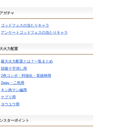
アガチャ
ゴッドフェスの当たりキャラ
アンケートゴッドフェスの当たりキャラ
大火力配置
最大火力配置とは？一覧まとめ
回復十字消し用
2色コンボ・列強化・英雄神用
2way・二色用
キン肉マン編用
ケプリ用
ヨウユウ用
ンスターポイント