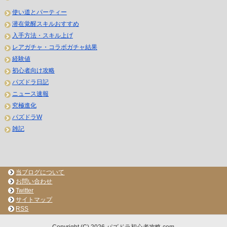
使い道とパーティー
潜在覚醒スキルおすすめ
入手方法・スキル上げ
レアガチャ・コラボガチャ結果
経験値
初心者向け攻略
パズドラ日記
ニュース速報
究極進化
パズドラW
雑記
当ブログについて
お問い合わせ
Twitter
サイトマップ
RSS
Copyright (C) 2026 パズドラ初心者攻略.com