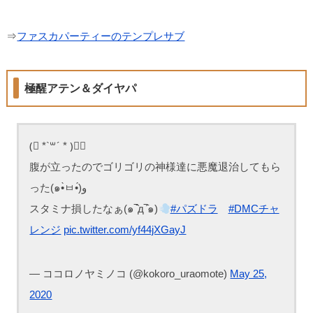
⇒
ファスカパーティーのテンプレサブ
極醒アテン＆ダイヤパ
(⃔ *`꒳´ * )⃕↝
腹が立ったのでゴリゴリの神様達に悪魔退治してもら
った(๑•̀ㅂ•́)و
スタミナ損したなぁ(๑‾᷆д‾᷇๑)
#パズドラ
#DMCチャ
レンジ
pic.twitter.com/yf44jXGayJ
— ココロノヤミノコ (@kokoro_uraomote)
May 25,
2020