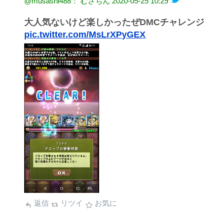
@musashi488： むさちん
2020-05-25 10:29
大人気ないけど楽しかったぜDMCチャレンジ
pic.twitter.com/MsLrXPyGEX
返信
リツイ
お気に