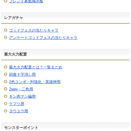
フレンド募集掲示板
レアガチャ
ゴッドフェスの当たりキャラ
アンケートゴッドフェスの当たりキャラ
最大火力配置
最大火力配置とは？一覧まとめ
回復十字消し用
2色コンボ・列強化・英雄神用
2way・二色用
キン肉マン編用
ケプリ用
ヨウユウ用
モンスターポイント