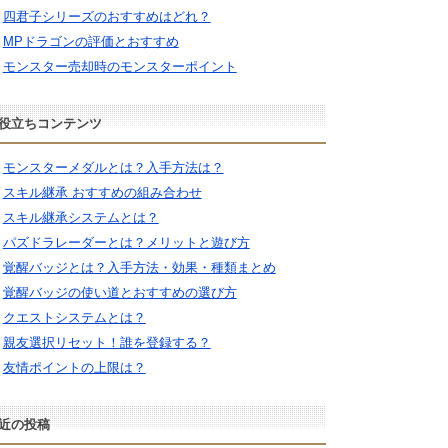
四君子シリーズのおすすめはどれ？
MPドラゴンの評価とおすすめ
モンスター売却時のモンスターポイント
役立ちコンテンツ
モンスターメダルとは？入手方法は？
スキル継承 おすすめの組み合わせ
スキル継承システムとは？
パズドラレーダーとは？メリットと遊び方
覚醒バッジとは？入手方法・効果・種類まとめ
覚醒バッジの使い道とおすすめの選び方
クエストシステムとは？
親友選択リセット！誰を登録する？
友情ポイントの上限は？
近の投稿