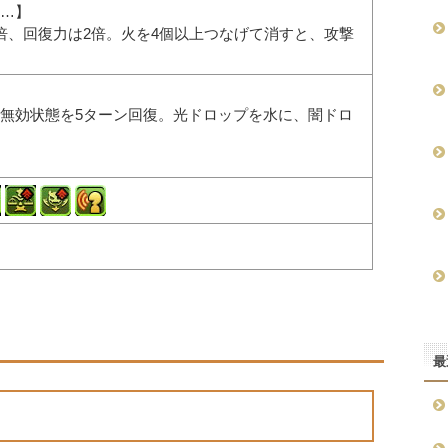
…】
倍、回復力は2倍。火を4個以上つなげて消すと、攻撃
無効状態を5ターン回復。光ドロップを水に、闇ドロ
最