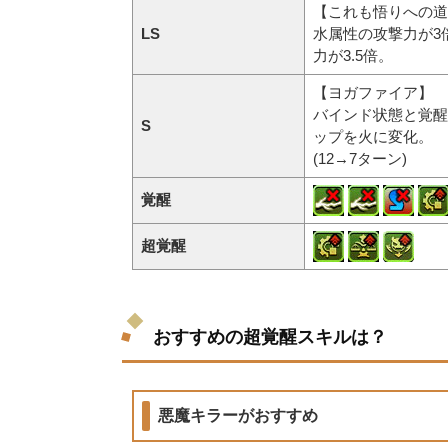
【これも悟りへの道
LS
水属性の攻撃力が3
力が3.5倍。
【ヨガファイア】
バインド状態と覚醒
S
ップを火に変化。
(12→7ターン)
覚醒
超覚醒
おすすめの超覚醒スキルは？
悪魔キラーがおすすめ