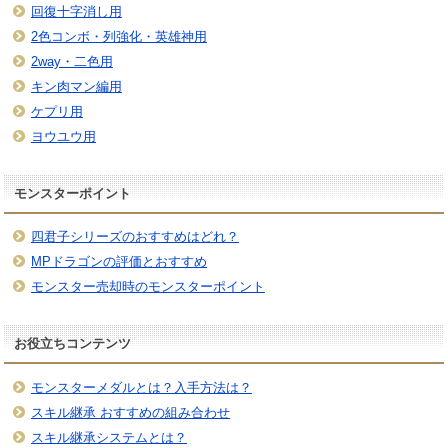
回復十字消し用
2色コンボ・列強化・英雄神用
2way・二色用
キン肉マン編用
ケプリ用
ヨウユウ用
モンスターポイント
四君子シリーズのおすすめはどれ？
MPドラゴンの評価とおすすめ
モンスター売却時のモンスターポイント
お役立ちコンテンツ
モンスターメダルとは？入手方法は？
スキル継承 おすすめの組み合わせ
スキル継承システムとは？