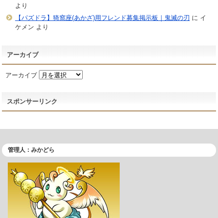
より
【パズドラ】猗窩座(あかざ)用フレンド募集掲示板｜鬼滅の刃
に
イ
ケメン
より
アーカイブ
アーカイブ
スポンサーリンク
管理人：みかどら