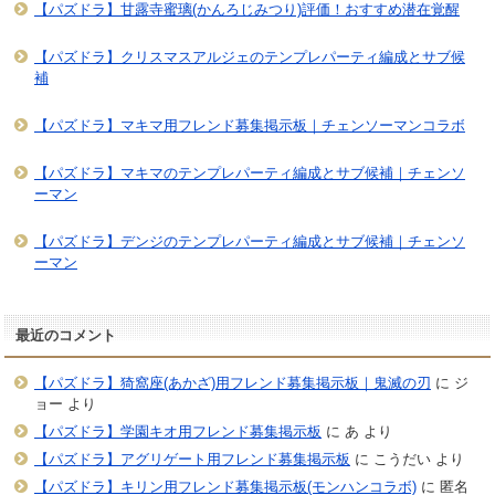
【パズドラ】甘露寺蜜璃(かんろじみつり)評価！おすすめ潜在覚醒
【パズドラ】クリスマスアルジェのテンプレパーティ編成とサブ候
補
【パズドラ】マキマ用フレンド募集掲示板｜チェンソーマンコラボ
【パズドラ】マキマのテンプレパーティ編成とサブ候補｜チェンソ
ーマン
【パズドラ】デンジのテンプレパーティ編成とサブ候補｜チェンソ
ーマン
最近のコメント
【パズドラ】猗窩座(あかざ)用フレンド募集掲示板｜鬼滅の刃
に
ジ
ョー
より
【パズドラ】学園キオ用フレンド募集掲示板
に
あ
より
【パズドラ】アグリゲート用フレンド募集掲示板
に
こうだい
より
【パズドラ】キリン用フレンド募集掲示板(モンハンコラボ)
に
匿名