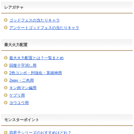
レアガチャ
ゴッドフェスの当たりキャラ
アンケートゴッドフェスの当たりキャラ
最大火力配置
最大火力配置とは？一覧まとめ
回復十字消し用
2色コンボ・列強化・英雄神用
2way・二色用
キン肉マン編用
ケプリ用
ヨウユウ用
モンスターポイント
四君子シリーズのおすすめはどれ？