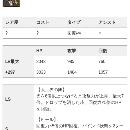
レア度
コスト
タイプ
アシスト
?
?
回復/神
×
HP
攻撃
回復
LV最大
2043
989
760
+297
3033
1484
1057
【天上界の舞】
光を6個以上つなげると攻撃力が上昇、最大7
LS
倍。ドロップを消した時、回復力×5倍のHP
を回復。
【ヒール】
回復力×5倍のHP回復、バインド状態を2ター
S