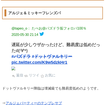
アルジェ＆ミッキーフレンズパ
@tapeo_o： たぺお@パズドラ垢フォロバ100％
2020-05-30 21:14
遅延が少しウザかったけど、難易度は低めだっ
たd(‘∀’*)
#パズドラ
#ドットヴァルキリー
pic.twitter.com/K9w5dzkHr1
返信
リツイ
お気に
ドットヴァルキリー降臨は壊滅級でも難易度低めのようです。
⇒
アルジェパーティーのテンプレサブ