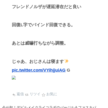
フレンドノルザが遅延潜在だと良い
回復L字でバインド回復できる。
あとは威嚇打ちながら調整。
じゃあ、おじさんは寝ます
pic.twitter.com/VYihjjuiAG
G
返信
リツイ
お気に
今が旬！デビルメイクライコラボのバージル＆ファスカパ。