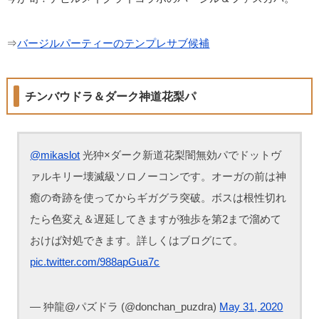
⇒
バージルパーティーのテンプレサブ候補
チンバウドラ＆ダーク神道花梨パ
@mikaslot
光狆×ダーク新道花梨闇無効パでドットヴ
ァルキリー壊滅級ソロノーコンです。オーガの前は神
癒の奇跡を使ってからギガグラ突破。ボスは根性切れ
たら色変え＆遅延してきますが独歩を第2まで溜めて
おけば対処できます。詳しくはブログにて。
pic.twitter.com/988apGua7c
— 狆龍@パズドラ (@donchan_puzdra)
May 31, 2020