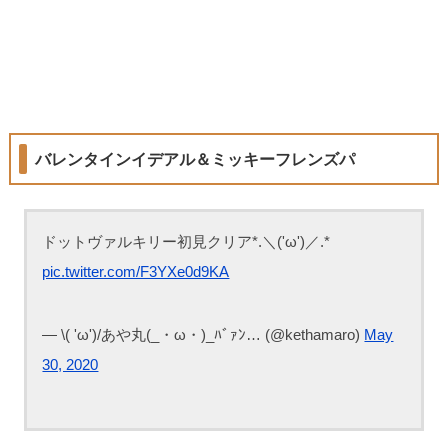
バレンタインイデアル＆ミッキーフレンズパ
ドットヴァルキリー初見クリア*.＼('ω')／.*
pic.twitter.com/F3YXe0d9KA
— \( 'ω')/あや丸(_・ω・)_ﾊﾞｧﾝ… (@kethamaro)
May
30, 2020