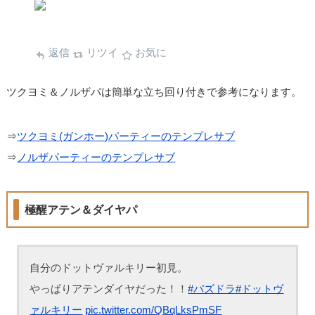
返信
リツイ
お気に
ツクヨミ＆ノルザパは簡単な立ち回り付きで参考になります。
⇒
ツクヨミ(ガンホー)パーティーのテンプレサブ
⇒
ノルザパーティーのテンプレサブ
極醒アテン＆ダイヤパ
自分のドットヴァルキリー初見。
やっぱりアテンダイヤだった！！
#パズドラ
#ドットヴ
ァルキリー
pic.twitter.com/QBqLksPmSF