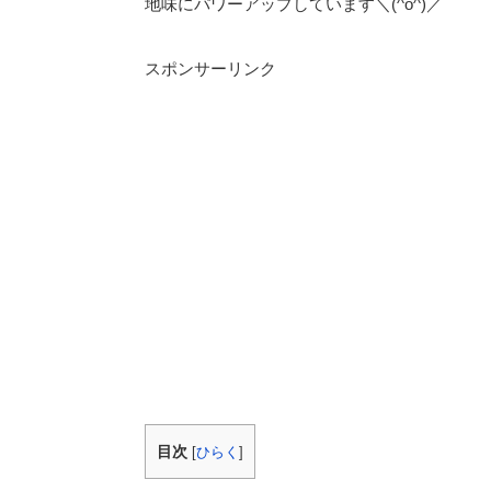
地味にパワーアップしています＼(^o^)／
スポンサーリンク
目次
[
ひらく
]