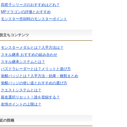
四君子シリーズのおすすめはどれ？
MPドラゴンの評価とおすすめ
モンスター売却時のモンスターポイント
役立ちコンテンツ
モンスターメダルとは？入手方法は？
スキル継承 おすすめの組み合わせ
スキル継承システムとは？
パズドラレーダーとは？メリットと遊び方
覚醒バッジとは？入手方法・効果・種類まとめ
覚醒バッジの使い道とおすすめの選び方
クエストシステムとは？
親友選択リセット！誰を登録する？
友情ポイントの上限は？
近の投稿