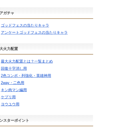
アガチャ
ゴッドフェスの当たりキャラ
アンケートゴッドフェスの当たりキャラ
大火力配置
最大火力配置とは？一覧まとめ
回復十字消し用
2色コンボ・列強化・英雄神用
2way・二色用
キン肉マン編用
ケプリ用
ヨウユウ用
ンスターポイント