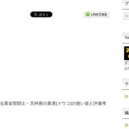
ブ
Y
ダ
ル
ラ
る黄金聖闘士・天秤座の童虎(ドウコ)の使い道と評価考
掲