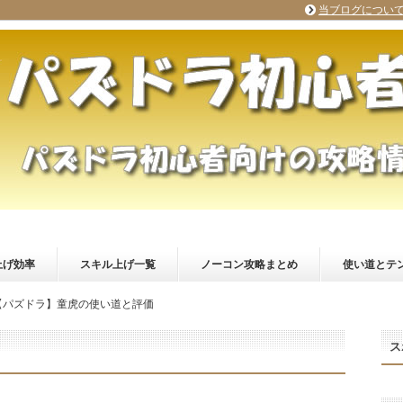
当ブログについ
上げ効率
スキル上げ一覧
ノーコン攻略まとめ
使い道とテ
【パズドラ】童虎の使い道と評価
ス