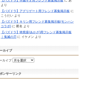
【パズドラ】学園キオ用フレンド募集掲示板
に
あ
より
【パズドラ】アグリゲート用フレンド募集掲示板
に
こうだい
より
【パズドラ】キリン用フレンド募集掲示板(モンハン
コラボ)
に
匿名
より
【パズドラ】猗窩座(あかざ)用フレンド募集掲示板
｜鬼滅の刃
に
イケメン
より
ーカイブ
ーカイブ
ポンサーリンク