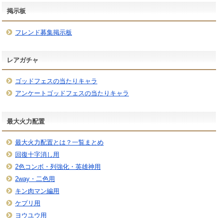
掲示板
フレンド募集掲示板
レアガチャ
ゴッドフェスの当たりキャラ
アンケートゴッドフェスの当たりキャラ
最大火力配置
最大火力配置とは？一覧まとめ
回復十字消し用
2色コンボ・列強化・英雄神用
2way・二色用
キン肉マン編用
ケプリ用
ヨウユウ用