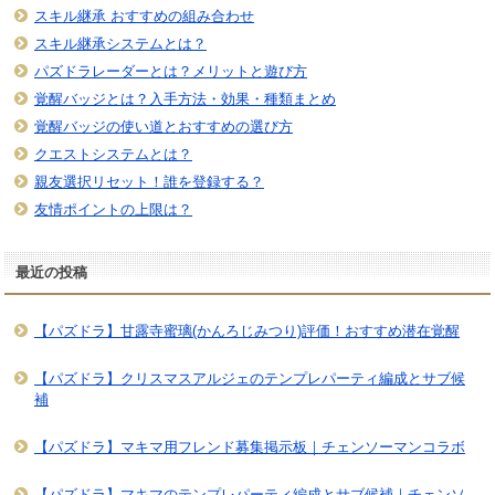
スキル継承 おすすめの組み合わせ
スキル継承システムとは？
パズドラレーダーとは？メリットと遊び方
覚醒バッジとは？入手方法・効果・種類まとめ
覚醒バッジの使い道とおすすめの選び方
クエストシステムとは？
親友選択リセット！誰を登録する？
友情ポイントの上限は？
最近の投稿
【パズドラ】甘露寺蜜璃(かんろじみつり)評価！おすすめ潜在覚醒
【パズドラ】クリスマスアルジェのテンプレパーティ編成とサブ候
補
【パズドラ】マキマ用フレンド募集掲示板｜チェンソーマンコラボ
【パズドラ】マキマのテンプレパーティ編成とサブ候補｜チェンソ