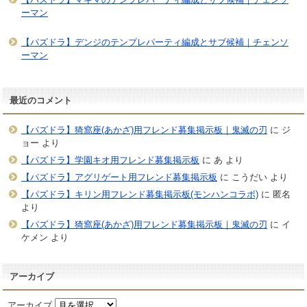
ーマン
【パズドラ】デンジのテンプレパーティ編成とサブ候補｜チェンソ
ーマン
最近のコメント
【パズドラ】猗窩座(あかざ)用フレンド募集掲示板｜鬼滅の刃
に
ジ
ョー
より
【パズドラ】学園キオ用フレンド募集掲示板
に
あ
より
【パズドラ】アグリゲート用フレンド募集掲示板
に
こうだい
より
【パズドラ】キリン用フレンド募集掲示板(モンハンコラボ)
に
匿名
より
【パズドラ】猗窩座(あかざ)用フレンド募集掲示板｜鬼滅の刃
に
イ
ケメン
より
アーカイブ
アーカイブ