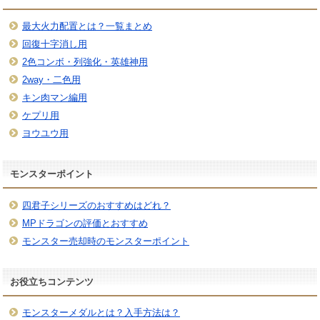
最大火力配置とは？一覧まとめ
回復十字消し用
2色コンボ・列強化・英雄神用
2way・二色用
キン肉マン編用
ケプリ用
ヨウユウ用
モンスターポイント
四君子シリーズのおすすめはどれ？
MPドラゴンの評価とおすすめ
モンスター売却時のモンスターポイント
お役立ちコンテンツ
モンスターメダルとは？入手方法は？