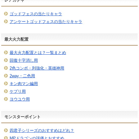
レアガチャ
ゴッドフェスの当たりキャラ
アンケートゴッドフェスの当たりキャラ
最大火力配置
最大火力配置とは？一覧まとめ
回復十字消し用
2色コンボ・列強化・英雄神用
2way・二色用
キン肉マン編用
ケプリ用
ヨウユウ用
モンスターポイント
四君子シリーズのおすすめはどれ？
MPドラゴンの評価とおすすめ