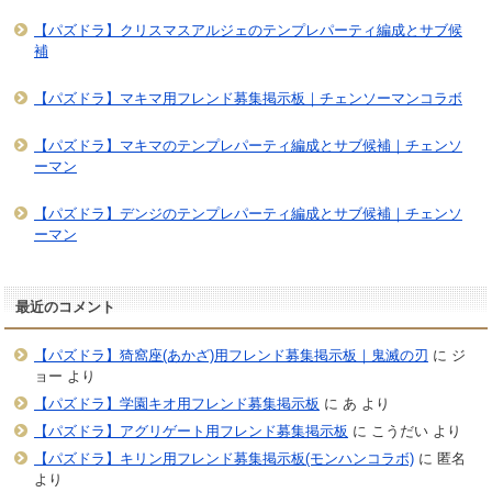
【パズドラ】クリスマスアルジェのテンプレパーティ編成とサブ候
補
【パズドラ】マキマ用フレンド募集掲示板｜チェンソーマンコラボ
【パズドラ】マキマのテンプレパーティ編成とサブ候補｜チェンソ
ーマン
【パズドラ】デンジのテンプレパーティ編成とサブ候補｜チェンソ
ーマン
最近のコメント
【パズドラ】猗窩座(あかざ)用フレンド募集掲示板｜鬼滅の刃
に
ジ
ョー
より
【パズドラ】学園キオ用フレンド募集掲示板
に
あ
より
【パズドラ】アグリゲート用フレンド募集掲示板
に
こうだい
より
【パズドラ】キリン用フレンド募集掲示板(モンハンコラボ)
に
匿名
より