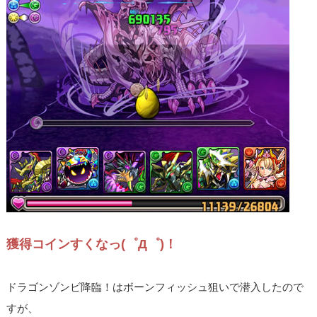
獲得コインすくなっ(゜Д゜)！
ドラゴンゾンビ降臨！はボーンフィッシュ狙いで潜入したので
すが、