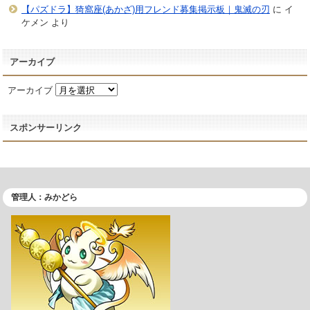
【パズドラ】猗窩座(あかざ)用フレンド募集掲示板｜鬼滅の刃
に
イ
ケメン
より
アーカイブ
アーカイブ
スポンサーリンク
管理人：みかどら