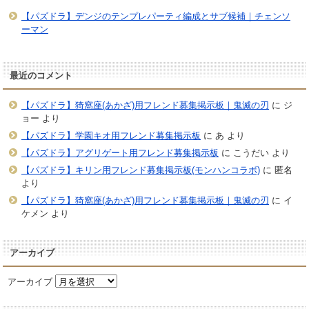
【パズドラ】デンジのテンプレパーティ編成とサブ候補｜チェンソ
ーマン
最近のコメント
【パズドラ】猗窩座(あかざ)用フレンド募集掲示板｜鬼滅の刃
に
ジ
ョー
より
【パズドラ】学園キオ用フレンド募集掲示板
に
あ
より
【パズドラ】アグリゲート用フレンド募集掲示板
に
こうだい
より
【パズドラ】キリン用フレンド募集掲示板(モンハンコラボ)
に
匿名
より
【パズドラ】猗窩座(あかざ)用フレンド募集掲示板｜鬼滅の刃
に
イ
ケメン
より
アーカイブ
アーカイブ