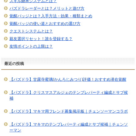
スキル継承システムとは？
パズドラレーダーとは？メリットと遊び方
覚醒バッジとは？入手方法・効果・種類まとめ
覚醒バッジの使い道とおすすめの選び方
クエストシステムとは？
親友選択リセット！誰を登録する？
友情ポイントの上限は？
最近の投稿
【パズドラ】甘露寺蜜璃(かんろじみつり)評価！おすすめ潜在覚醒
【パズドラ】クリスマスアルジェのテンプレパーティ編成とサブ候
補
【パズドラ】マキマ用フレンド募集掲示板｜チェンソーマンコラボ
【パズドラ】マキマのテンプレパーティ編成とサブ候補｜チェンソ
ーマン