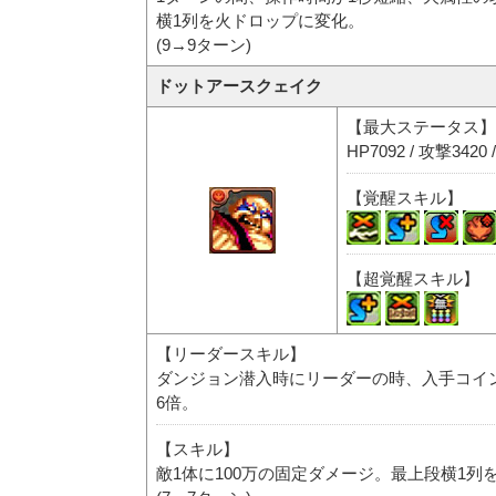
横1列を火ドロップに変化。
(9→9ターン)
ドットアースクェイク
【最大ステータス】
HP7092 / 攻撃3420 
【覚醒スキル】
【超覚醒スキル】
【リーダースキル】
ダンジョン潜入時にリーダーの時、入手コイン
6倍。
【スキル】
敵1体に100万の固定ダメージ。最上段横1列