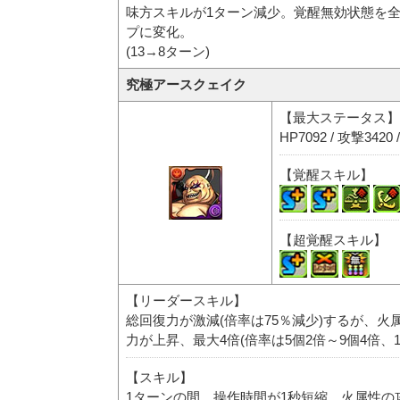
味方スキルが1ターン減少。覚醒無効状態を
プに変化。
(13→8ターン)
究極アースクェイク
【最大ステータス】
HP7092 / 攻撃3420 
【覚醒スキル】
【超覚醒スキル】
【リーダースキル】
総回復力が激減(倍率は75％減少)するが、火
力が上昇、最大4倍(倍率は5個2倍～9個4倍、1
【スキル】
1ターンの間、操作時間が1秒短縮、火属性の