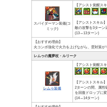
【アシスト覚醒スキ
【アシストスキル】
スパイダーマン装備(コ
敵の攻撃を3ターン
ミック)
(13→13ターン)
【おすすめ理由】
火コンボ強化で火力を上げながら、雲対策が
レムゥの魔夢杖・ルリーク
【アシスト覚醒スキ
【アシストスキル】
2ターンの間、属性
レムゥ装備
を回復ドロップに変
(14→14ターン)
【おすすめ理由】