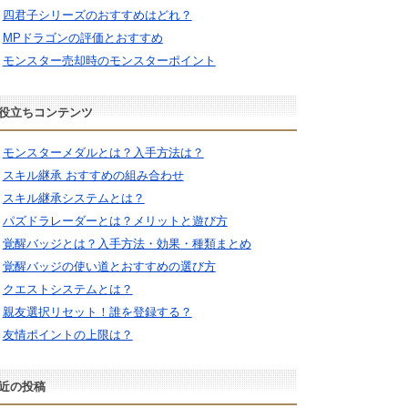
四君子シリーズのおすすめはどれ？
MPドラゴンの評価とおすすめ
モンスター売却時のモンスターポイント
役立ちコンテンツ
モンスターメダルとは？入手方法は？
スキル継承 おすすめの組み合わせ
スキル継承システムとは？
パズドラレーダーとは？メリットと遊び方
覚醒バッジとは？入手方法・効果・種類まとめ
覚醒バッジの使い道とおすすめの選び方
クエストシステムとは？
親友選択リセット！誰を登録する？
友情ポイントの上限は？
近の投稿