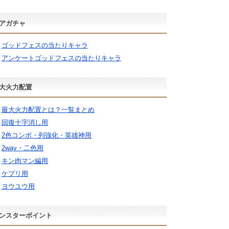
アガチャ
ゴッドフェスの当たりキャラ
アンケートゴッドフェスの当たりキャラ
大火力配置
最大火力配置とは？一覧まとめ
回復十字消し用
2色コンボ・列強化・英雄神用
2way・二色用
キン肉マン編用
ケプリ用
ヨウユウ用
ンスターポイント