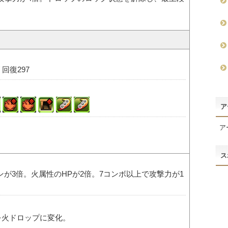
/ 回復297
ア
ア
ス
が3倍。火属性のHPが2倍。7コンボ以上で攻撃力が1
を火ドロップに変化。