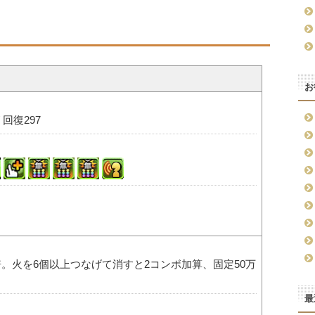
お
/ 回復297
倍。火を6個以上つなげて消すと2コンボ加算、固定50万
最