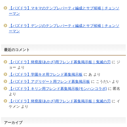
【パズドラ】マキマのテンプレパーティ編成とサブ候補｜チェンソ
ーマン
【パズドラ】デンジのテンプレパーティ編成とサブ候補｜チェンソ
ーマン
最近のコメント
【パズドラ】猗窩座(あかざ)用フレンド募集掲示板｜鬼滅の刃
に
ジ
ョー
より
【パズドラ】学園キオ用フレンド募集掲示板
に
あ
より
【パズドラ】アグリゲート用フレンド募集掲示板
に
こうだい
より
【パズドラ】キリン用フレンド募集掲示板(モンハンコラボ)
に
匿名
より
【パズドラ】猗窩座(あかざ)用フレンド募集掲示板｜鬼滅の刃
に
イ
ケメン
より
アーカイブ