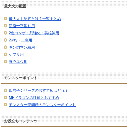
最大火力配置
最大火力配置とは？一覧まとめ
回復十字消し用
2色コンボ・列強化・英雄神用
2way・二色用
キン肉マン編用
ケプリ用
ヨウユウ用
モンスターポイント
四君子シリーズのおすすめはどれ？
MPドラゴンの評価とおすすめ
モンスター売却時のモンスターポイント
お役立ちコンテンツ