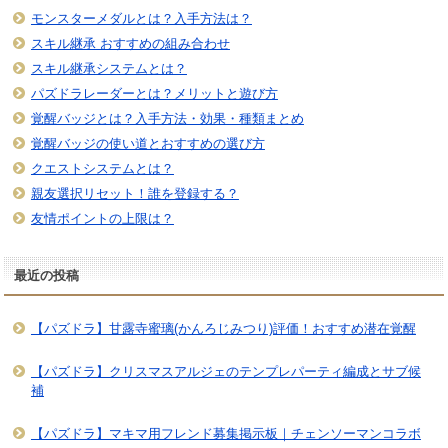
モンスターメダルとは？入手方法は？
スキル継承 おすすめの組み合わせ
スキル継承システムとは？
パズドラレーダーとは？メリットと遊び方
覚醒バッジとは？入手方法・効果・種類まとめ
覚醒バッジの使い道とおすすめの選び方
クエストシステムとは？
親友選択リセット！誰を登録する？
友情ポイントの上限は？
最近の投稿
【パズドラ】甘露寺蜜璃(かんろじみつり)評価！おすすめ潜在覚醒
【パズドラ】クリスマスアルジェのテンプレパーティ編成とサブ候
補
【パズドラ】マキマ用フレンド募集掲示板｜チェンソーマンコラボ